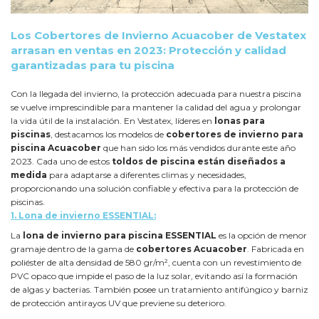
Los Cobertores de Invierno Acuacober de Vestatex
arrasan en ventas en 2023: Protección y calidad
garantizadas para tu piscina
Con la llegada del invierno, la protección adecuada para nuestra piscina
se vuelve imprescindible para mantener la calidad del agua y prolongar
la vida útil de la instalación. En Vestatex, líderes en
lonas para
piscinas
, destacamos los modelos de
cobertores de invierno para
piscina Acuacober
que han sido los más vendidos durante este año
2023. Cada uno de estos
toldos de piscina están diseñados a
medida
para adaptarse a diferentes climas y necesidades,
proporcionando una solución confiable y efectiva para la protección de
piscinas.
1.
Lona de invierno ESSENTIAL:
La
lona de invierno para piscina
ESSENTIAL
es la opción de menor
gramaje dentro de la gama de
cobertores Acuacober
. Fabricada en
poliéster de alta densidad de 580 gr/m², cuenta con un revestimiento de
PVC opaco que impide el paso de la luz solar, evitando así la formación
de algas y bacterias. También posee un tratamiento antifúngico y barniz
de protección antirayos UV que previene su deterioro.