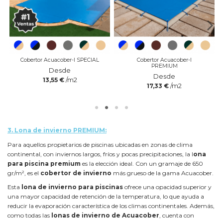
Cobertor Acuacober-I SPECIAL
Cobertor Acuacober-I
PREMIUM
Desde
Desde
/m2
13,55 €
/m2
17,33 €
3.
Lona de invierno PREMIUM:
Para aquellos propietarios de piscinas ubicadas en zonas de clima
continental, con inviernos largos, fríos y pocas precipitaciones, la l
ona
para piscina premium
es la elección ideal. Con un gramaje de 650
gr/m², es el
cobertor de invierno
más grueso de la gama Acuacober.
Esta
lona de invierno para piscinas
ofrece una opacidad superior y
una mayor capacidad de retención de la temperatura, lo que ayuda a
reducir la evaporación característica de los climas continentales. Además,
como todas las
lonas de invierno de Acuacober
, cuenta con