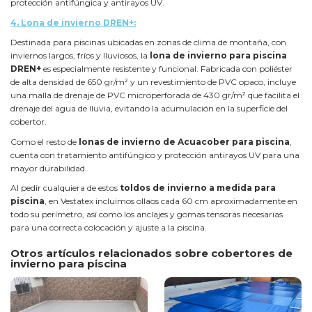
protección antifúngica y antirayos UV.
4.
Lona de invierno DREN+:
Destinada para piscinas ubicadas en zonas de clima de montaña, con
inviernos largos, fríos y lluviosos, la
lona de invierno para piscina
DREN+
es especialmente resistente y funcional. Fabricada con poliéster
de alta densidad de 650 gr/m² y un revestimiento de PVC opaco, incluye
una malla de drenaje de PVC microperforada de 430 gr/m² que facilita el
drenaje del agua de lluvia, evitando la acumulación en la superficie del
cobertor.
Como el resto de
lonas de invierno de Acuacober para piscina
,
cuenta con tratamiento antifúngico y protección antirayos UV para una
mayor durabilidad.
Al pedir cualquiera de estos
toldos de invierno a medida para
piscina
, en Vestatex incluimos ollaos cada 60 cm aproximadamente en
todo su perímetro, así como los anclajes y gomas tensoras necesarias
para una correcta colocación y ajuste a la piscina.
Otros artículos relacionados sobre cobertores de
invierno para piscina