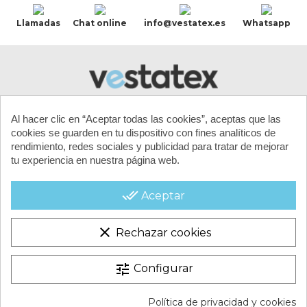
Llamadas
Chat online
info@vestatex.es
Whatsapp
Al hacer clic en “Aceptar todas las cookies”, aceptas que las
cookies se guarden en tu dispositivo con fines analíticos de
rendimiento, redes sociales y publicidad para tratar de mejorar
tu experiencia en nuestra página web.
MI CUENTA
done_all
Aceptar
CONTACTA CON NOSOTROS
clear
Rechazar cookies
CONDICIONES COMERCIALES
tune
Configurar
VESTATEX © 2026 |
Aviso legal |
Términos y condiciones |
Política de privacidad y cookies