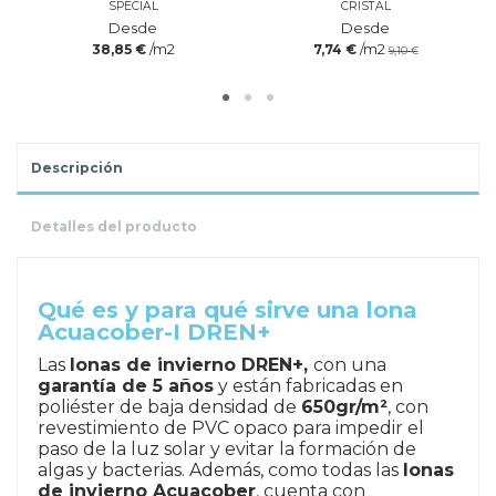
SPECIAL
CRISTAL
Desde
Desde
/m2
/m2
38,85 €
7,74 €
9,10 €
Descripción
Detalles del producto
.
Qué es y para qué sirve una lona
Acuacober-I DREN+
Las
lonas de invierno DREN+,
con una
garantía de 5 años
y están fabricadas en
poliéster de baja densidad de
650gr/m²
, con
revestimiento de PVC opaco para impedir el
paso de la luz solar y evitar la formación de
algas y bacterias. Además, como todas las
lonas
de invierno Acuacober
, cuenta con