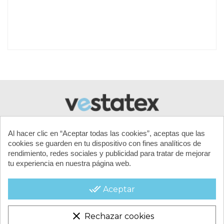
GRAMAJE
650 gr/m2
REFUERZO PERIMETRAL
50 cm.
TEMPERATURA DE TRABAJO
-30º / +70ºc
MALLA FILTRANTE DE PVC
430gr/m², microperforada y
longitudinal
OLLAOS
Distancia 60cm
Al hacer clic en “Aceptar todas las cookies”, aceptas que las
aproximadamente
cookies se guarden en tu dispositivo con fines analíticos de
TRATAMIENTO
antifúngico y antirayos UV
rendimiento, redes sociales y publicidad para tratar de mejorar
tu experiencia en nuestra página web.
RESISTENCIA A LA
Urdimbre daN/30 – Trama
MI CUENTA
TRACCIÓN
daN/25
done_all
Aceptar
RESISTENCIA AL DESGARRO
Urdimbre 270 daN/5cm – Trama
CONTACTA CON NOSOTROS
230 daN/5cm
clear
Rechazar cookies
CONDICIONES COMERCIALES
CORTE DIGITAL Y
ISO 9001