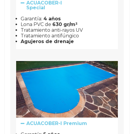
ACUACOBER-I
Special
Garantía:
4 años
Lona PVC de
630 gr/m²
Tratamiento anti-rayos UV
Tratamiento antifúngico
Agujeros de drenaje
ACUACOBER-I Premium