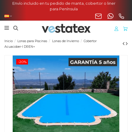
Envío incluido en tu pedido de manta, cobertor o liner
para Península
Inicio
Lonas para Piscinas
Lonas de Invierno
Cobertor
Acuacober-I DREN+
-20%