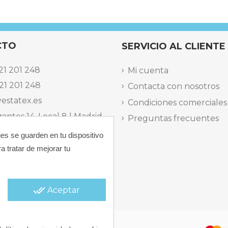
CTO
SERVICIO AL CLIENTE
21 201 248
Mi cuenta
21 201 248
Contacta con nosotros
estatex.es
Condiciones comerciales
antes 14, Local 8 | Madrid,
Preguntas frecuentes
ies se guarden en tu dispositivo
 dels Musics, 11 | Alicante,
a tratar de mejorar tu
elefónica Lunes a Viernes
15:30 h.
done_all
Aceptar
 |
Política de Cookies |
Política