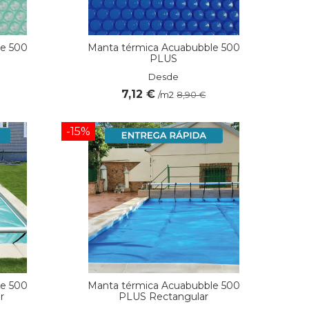
le 500
Manta térmica Acuabubble 500
PLUS
Desde
7,12 €
/m2
8,90 €
-15%
le 500
Manta térmica Acuabubble 500
r
PLUS Rectangular