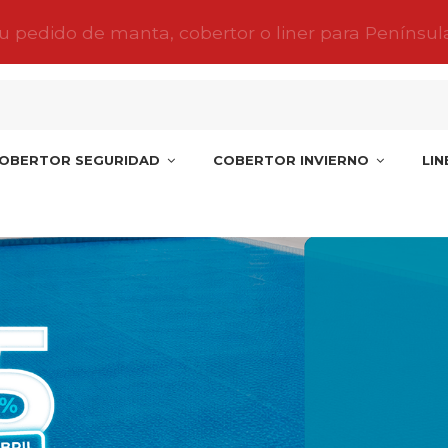
tu pedido de manta, cobertor o liner para Penínsul
OBERTOR SEGURIDAD
COBERTOR INVIERNO
LI