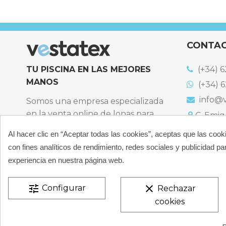
CONTA
TU PISCINA EN LAS MEJORES
(+34) 6
MANOS
(+34) 6
info@v
Somos una empresa especializada
en la venta online de lonas para
C. Emigr
España
piscinas y productos de filtración,
Al hacer clic en “Aceptar todas las cookies”, aceptas que las cook
Bulevard
climatización, limpieza y
España
con fines analíticos de rendimiento, redes sociales y publicidad par
desinfección para piscinas privadas
Atención t
experiencia en nuestra página web.
particulares.
De 9:00 a 
CONÓCENOS
tune
clear
Configurar
Rechazar
cookies
VESTATEX © 2026 |
Aviso legal |
Términos y condiciones