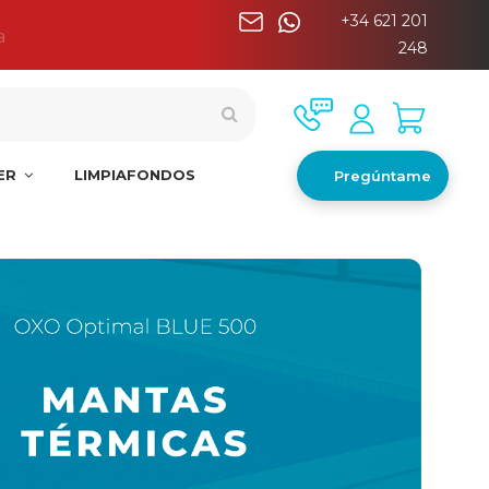
+34 621 201
a
248
NER
LIMPIAFONDOS
Pregúntame