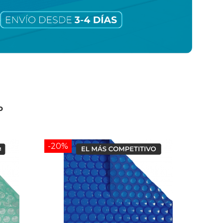
o
-20%