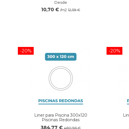
Desde
10,70 €
/m2
12,59 €
-20%
-20%
Liner para Piscina 300x120
Li
Piscinas Redondas
384,77 €
480,96 €