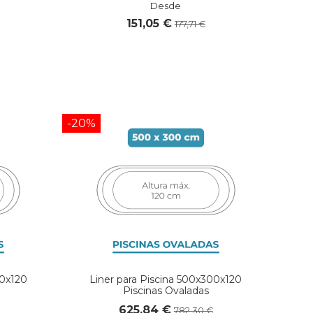
Desde
151,05 €
177,71 €
-20%
70x120
Liner para Piscina 500x300x120
Piscinas Ovaladas
625,84 €
782,30 €