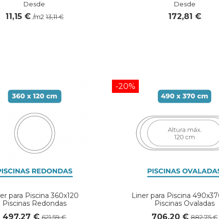
Desde
Desde
11,15 €
172,81 €
/m2
13,11 €
-20%
ner para Piscina 360x120
Liner para Piscina 490x3
Piscinas Redondas
Piscinas Ovaladas
497,27 €
706,20 €
621,59 €
882,75 €