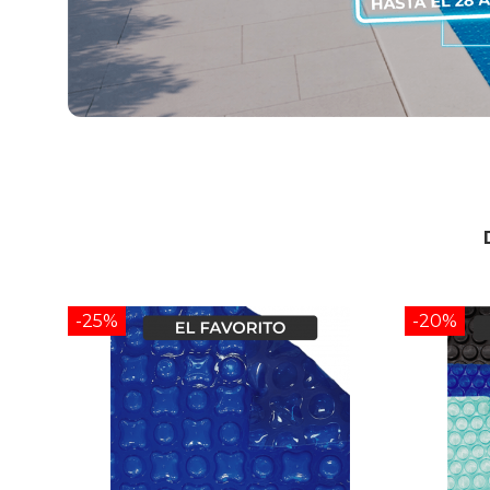
-25%
-20%