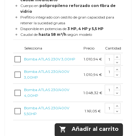
Cuerpo en
polipropileno reforzado con fibra de
vidrio
Prefiltro integrado con cestillo de gran capacidad para
retener la suciedad gruesa
Disponible en potencias de
3 HP, 4 HP y 5,5 HP
Caudal de
hasta 58 m³/h
según modelo
Selecciona
Precio
Cantidad
1.010,94 €
Bomba ATLAS 230V 3,00HP
Bomba ATLAS 230/400V
1.010,94 €
3,00HP
Bomba ATLAS 230/400V
1.048,32 €
4,00HP
Bomba ATLAS 230/400V
1.161,05 €
5,50HP

Añadir al carrito