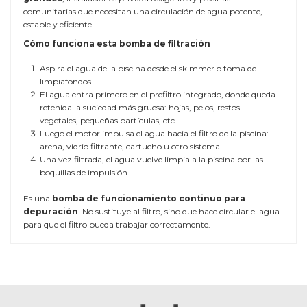
comunitarias que necesitan una circulación de agua potente,
estable y eficiente.
Cómo funciona esta bomba de filtración
Aspira el agua de la piscina desde el skimmer o toma de
limpiafondos.
El agua entra primero en el prefiltro integrado, donde queda
retenida la suciedad más gruesa: hojas, pelos, restos
vegetales, pequeñas partículas, etc.
Luego el motor impulsa el agua hacia el filtro de la piscina:
arena, vidrio filtrante, cartucho u otro sistema.
Una vez filtrada, el agua vuelve limpia a la piscina por las
boquillas de impulsión.
Es una
bomba de funcionamiento continuo para
depuración
. No sustituye al filtro, sino que hace circular el agua
para que el filtro pueda trabajar correctamente.
TAMAÑO DE LA PISCINA
Piscinas medianas, grandes y
comunitarias
CAUDAL
min. 38 m³/h | máx. 58 m³/h
TIPO DE BOMBA FILTRACIÓN
Bomba de filtración para piscina