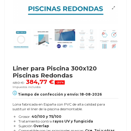
Liner para Piscina 300x120
Piscinas Redondas
384,77 €
480 €
-20%
Impuestos incluidos
Tiempo de confección y envío: 18-08-2026
Lona fabricada en España con PVC de alta calidad para
sustituir el liner de la piscina desmontable.
Grosor:
40/100 y 75/100
Tratamiento contra
rayos UV y fungicida
Sujeción
Overlap
Compatible con las principales marcas:
Gre, Toi y otras