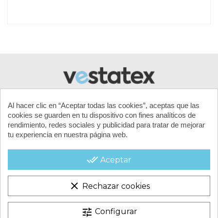
Referencia
LINER-300x120-RD
Al hacer clic en “Aceptar todas las cookies”, aceptas que las
cookies se guarden en tu dispositivo con fines analíticos de
rendimiento, redes sociales y publicidad para tratar de mejorar
tu experiencia en nuestra página web.
MI CUENTA
done_all
Aceptar
CONTACTA CON NOSOTROS
clear
Rechazar cookies
CONDICIONES COMERCIALES
tune
Configurar