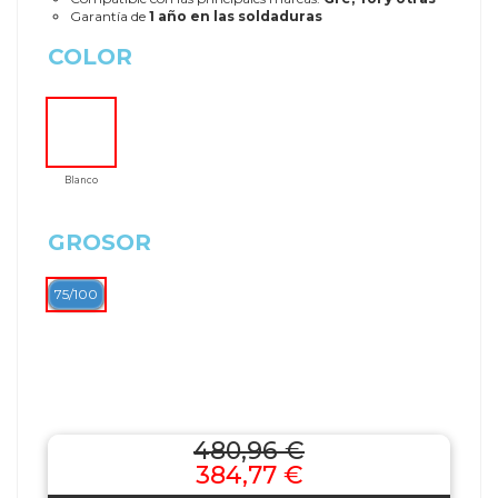
Garantía de
1 año en las soldaduras
COLOR
Blanco
GROSOR
75/100
480,96 €
384,77 €