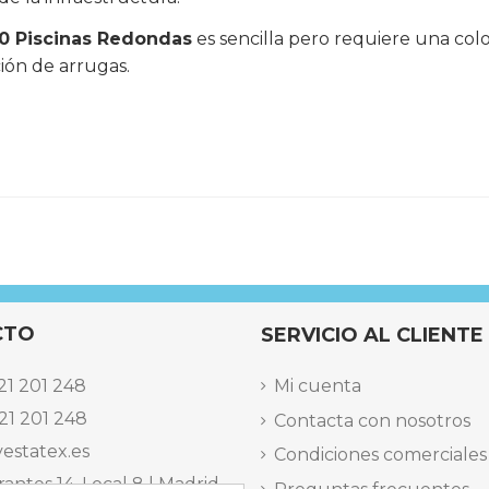
20 Piscinas Redondas
es sencilla pero requiere una col
ción de arrugas.
CTO
SERVICIO AL CLIENTE
21 201 248
Mi cuenta
21 201 248
Contacta con nosotros
estatex.es
Condiciones comerciales
antes 14, Local 8 | Madrid,