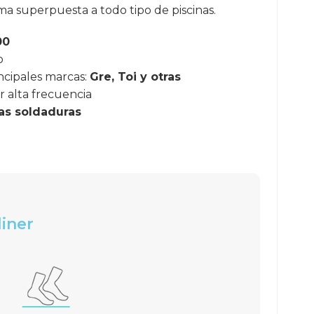
rma superpuesta a todo tipo de piscinas.
00
o
ncipales marcas:
Gre, Toi y otras
r alta frecuencia
las soldaduras
liner