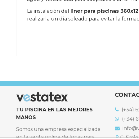
La instalación del
liner para piscinas 360x1
realizarla un día soleado para evitar la forma
Referencia
LINER-360x120-RD
CONTA
TU PISCINA EN LAS MEJORES
(+34) 6
MANOS
(+34) 6
info@v
Somos una empresa especializada
en la venta online de lonas para
C. Emigr