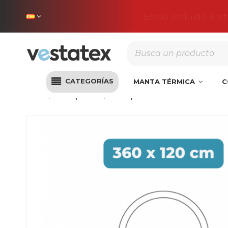
Envío incluido en 
CATEGORÍAS
MANTA TÉRMICA
C
Inicio
Liner piscina
Liner para Piscina 360x120 Pisc