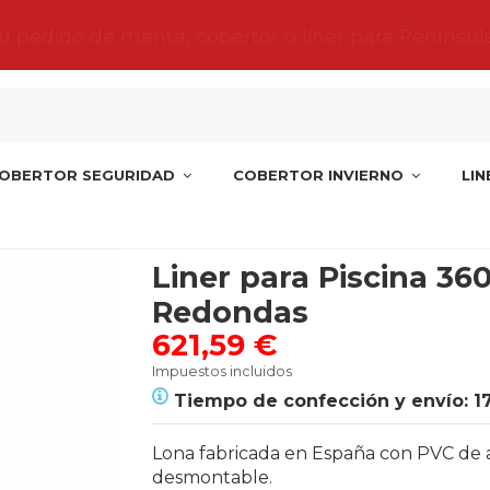
tu pedido de manta, cobertor o liner para Penínsul
OBERTOR SEGURIDAD
COBERTOR INVIERNO
LI
inas Redondas
Liner para Piscina 36
Redondas
621,59 €
Impuestos incluidos
Tiempo de confección y envío: 1
Lona fabricada en España con PVC de alta
desmontable.