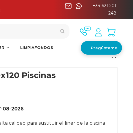
+34 621 201
a
248
NER
LIMPIAFONDOS
Pregúntame
0x120 Piscinas
7-08-2026
 calidad para sustituir el liner de la piscina