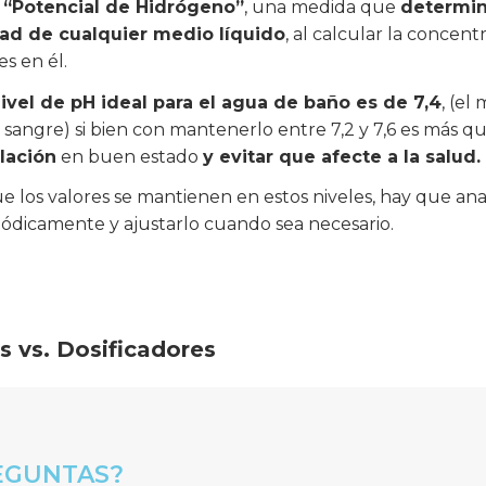
e
“Potencial de Hidrógeno”
, una medida que
determin
dad de cualquier medio líquido
, al calcular la concent
s en él.
nivel de pH ideal para el agua de baño es de 7,4
, (el
 sangre) si bien con mantenerlo entre 7,2 y 7,6 es más q
alación
en buen estado
y evitar que afecte a la salud.
 los valores se mantienen en estos niveles, hay que ana
riódicamente y ajustarlo cuando sea necesario.
 vs. Dosificadores
EGUNTAS?