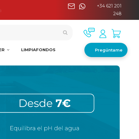
+34 621 201
a
248
NER
LIMPIAFONDOS
Pregúntame