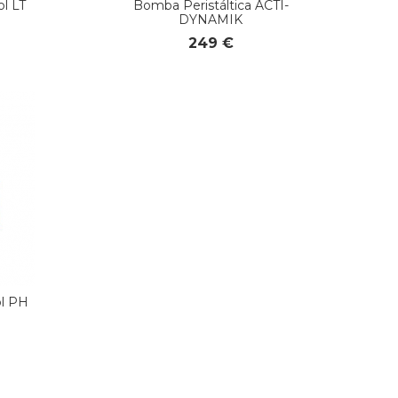
l LT
Bomba Peristáltica ACTI-
DYNAMIK
249 €
ol PH