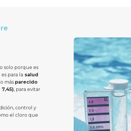
bre
no solo porque es
 es para la
salud
 lo más
parecido
 7,45)
, para evitar
ición, control y
como el cloro que