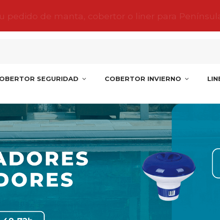
tu pedido de manta, cobertor o liner para Penínsul
OBERTOR SEGURIDAD
COBERTOR INVIERNO
LI