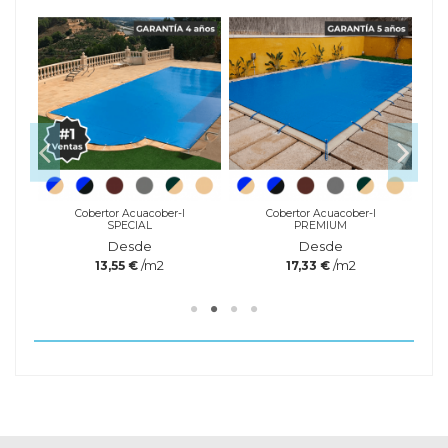
Cobertor Acuacober-I
Cobertor Acuacober-I
SPECIAL
PREMIUM
Desde
Desde
/m2
/m2
13,55 €
17,33 €
Referencia
HAY-
050-0208