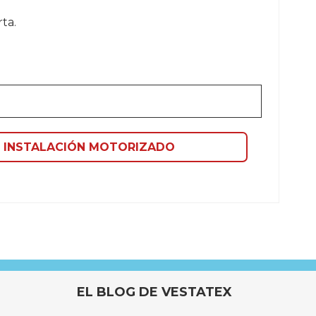
ta.
 INSTALACIÓN MOTORIZADO
de 150 m2
 aluminio
EL BLOG DE VESTATEX
térmica