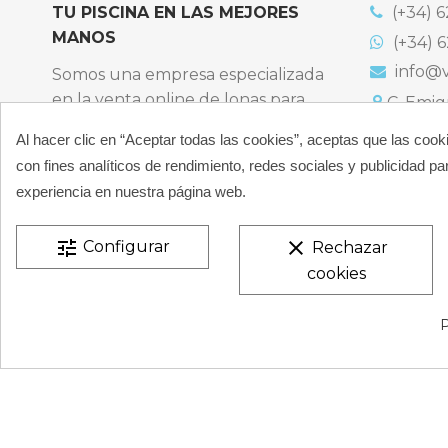
TU PISCINA EN LAS MEJORES
(+34) 6
Referencia
enr-lona70x70
MANOS
(+34) 6
info@v
Somos una empresa especializada
en la venta online de lonas para
C. Emigr
España
piscinas y productos de filtración,
Al hacer clic en “Aceptar todas las cookies”, aceptas que las cook
Bulevard
climatización, limpieza y
España
con fines analíticos de rendimiento, redes sociales y publicidad par
desinfección para piscinas privadas
Atención t
experiencia en nuestra página web.
particulares.
De 9:00 a 
CONÓCENOS
tune
clear
Configurar
Rechazar
cookies
VESTATEX © 2026 |
Aviso legal |
Términos y condiciones
P
de Privacidad |
Mapa del Sitio