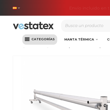
Envío incluido en 
CATEGORÍAS
MANTA TÉRMICA
C
Inicio
Accesorios
Enrollador para lona térmica | 70x