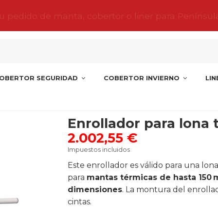
tu pedido de manta, cobertor o liner para Penínsul
OBERTOR SEGURIDAD
COBERTOR INVIERNO
LI
70
Enrollador para lona 
2.002,55 €
Impuestos incluidos
Este enrollador es válido para una lon
para
mantas térmicas de hasta 150 
dimensiones
. La montura del enroll
cintas.