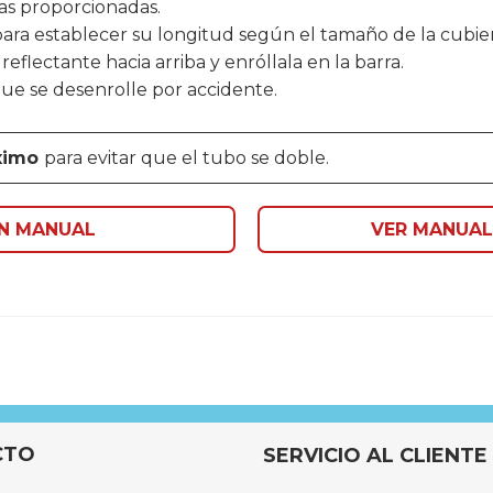
zas proporcionadas.
 para establecer su longitud según el tamaño de la cubier
reflectante hacia arriba y enróllala en la barra.
que se desenrolle por accidente.
áximo
para evitar que el tubo se doble.
ÓN MANUAL
VER MANUAL
Para lonas con un máximo 
Tubo telescópico + Patas de
3 años
CTO
SERVICIO AL CLIENTE
Recoger o estirar la manta 