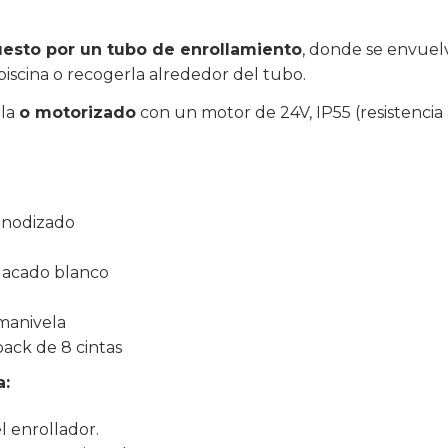
sto por un tubo de enrollamiento
, donde se envuelv
 piscina o recogerla alrededor del tubo.
la
o motorizado
con un motor de 24V, IP55 (resistencia 
anodizado
lacado blanco
manivela
ack de 8 cintas
a:
l enrollador.