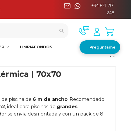
+34 621 201
a
248
NER
LIMPIAFONDOS
Pregúntame
térmica | 70x70
a de piscina de
6 m de ancho
. Recomendado
m2
, ideal para piscinas de
grandes
ador se envía desmontada y con un pack de 8