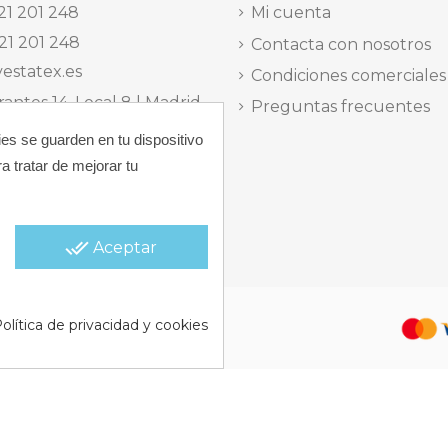
21 201 248
Mi cuenta
21 201 248
Contacta con nosotros
estatex.es
Condiciones comerciales
antes 14, Local 8 | Madrid,
Preguntas frecuentes
ies se guarden en tu dispositivo
 dels Musics, 11 | Alicante,
a tratar de mejorar tu
elefónica Lunes a Viernes
15:30 h.
done_all
Aceptar
 |
Política de Cookies |
Política
olítica de privacidad y cookies