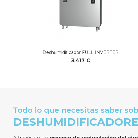
Deshumidificador FULL INVERTER
3.417 €
Todo lo que necesitas saber so
DESHUMIDIFICADOR
A través de un
proceso de recirculación del aire