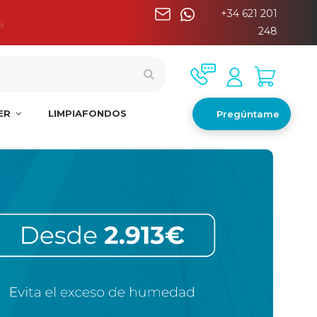
+34 621 201
a
248
NER
LIMPIAFONDOS
Pregúntame