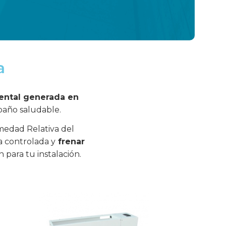
a
ental generada en
baño saludable.
medad Relativa del
a controlada y
frenar
 para tu instalación.