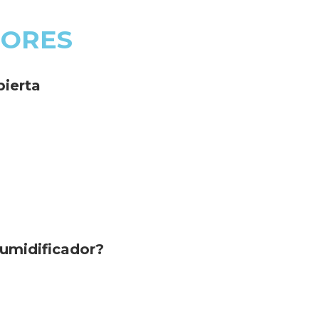
DORES
bierta
humidificador?