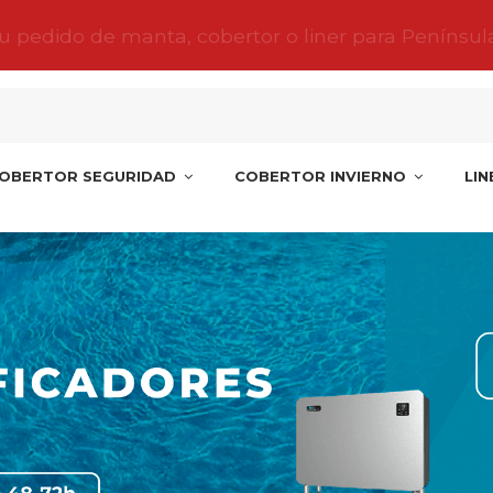
tu pedido de manta, cobertor o liner para Penínsul
OBERTOR SEGURIDAD
COBERTOR INVIERNO
LI