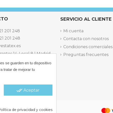
CTO
SERVICIO AL CLIENTE
21 201 248
Mi cuenta
21 201 248
Contacta con nosotros
estatex.es
Condiciones comerciales
antes 14, Local 8 | Madrid,
Preguntas frecuentes
ies se guarden en tu dispositivo
 dels Musics, 11 | Alicante,
a tratar de mejorar tu
elefónica Lunes a Viernes
15:30 h.
done_all
Aceptar
 |
Política de Cookies |
Política
olítica de privacidad y cookies