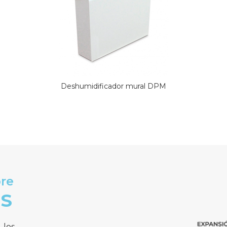
Deshumidificador mural DPM
bre
ES
,
los