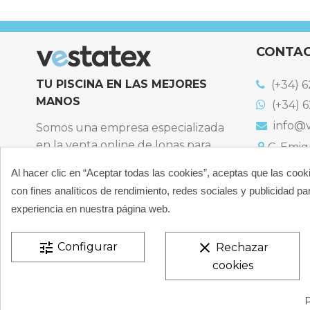
CONTA
TU PISCINA EN LAS MEJORES
(+34) 6
MANOS
(+34) 6
info@v
Somos una empresa especializada
en la venta online de lonas para
C. Emigr
España
piscinas y productos de filtración,
Al hacer clic en “Aceptar todas las cookies”, aceptas que las cook
Bulevard
climatización, limpieza y
España
con fines analíticos de rendimiento, redes sociales y publicidad par
desinfección para piscinas privadas
Atención t
experiencia en nuestra página web.
particulares.
De 9:00 a 
CONÓCENOS
tune
clear
Configurar
Rechazar
cookies
VESTATEX © 2026 |
Aviso legal |
Términos y condiciones
P