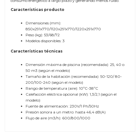
consumo energético a largo plazo y generando menos ruido.
Características producto
Dimensiones (mm):
850x291x770/1120x291x770/1220x291x770
Peso (kg): 53/68/72
Modelos disponibles: 3
Características técnicas
Dimensión máxima de piscina (recomendada): 25, 40 o
50 m3 (según el modelo)
Tamaño de la habitación (recomendada): 50-120/ 80-
200/100-240 (según el modelo)
Rango de temperatura (aire): 10ºC-38ºC
Calefacción eléctrica opcional (kW): 1,3/2,1 (según el
modelo)
Fuente de alimentación: 230V/1 Ph/50Hz
Presión sonora a un metro: hasta 46,4 dB(A)
Flujo de aire (m3/h): 600/800/1000
Referencia
IDHE600000