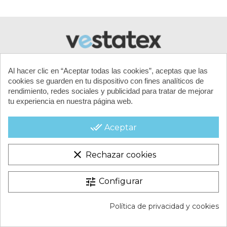
Al hacer clic en “Aceptar todas las cookies”, aceptas que las
cookies se guarden en tu dispositivo con fines analíticos de
rendimiento, redes sociales y publicidad para tratar de mejorar
tu experiencia en nuestra página web.
MI CUENTA
done_all
Aceptar
CONTACTA CON NOSOTROS
clear
Rechazar cookies
CONDICIONES COMERCIALES
tune
Configurar
VESTATEX © 2026 |
Aviso legal |
Términos y condiciones |
Política de privacidad y cookies
Política de Cookies |
Política de Privacidad |
Mapa del Sitio