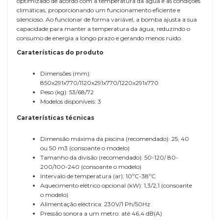
optimizado de acordo com a temperatura da água e as condições
climáticas, proporcionando um funcionamento eficiente e
silencioso. Ao funcionar de forma variável, a bomba ajusta a sua
capacidade para manter a temperatura da água, reduzindo o
consumo de energia a longo prazo e gerando menos ruído.
Caraterísticas do produto
Dimensões (mm):
850x291x770/1120x291x770/1220x291x770
Peso (kg): 53/68/72
Modelos disponíveis: 3
Caraterísticas técnicas
Dimensão máxima da piscina (recomendado): 25, 40
ou 50 m3 (consoante o modelo)
Tamanho da divisão (recomendado): 50-120/ 80-
200/100-240 (consoante o modelo)
Intervalo de temperatura (ar): 10ºC-38ºC
Aquecimento elétrico opcional (kW): 1,3/2,1 (consoante
o modelo)
Alimentação eléctrica: 230V/1 Ph/50Hz
Pressão sonora a um metro: até 46,4 dB(A)