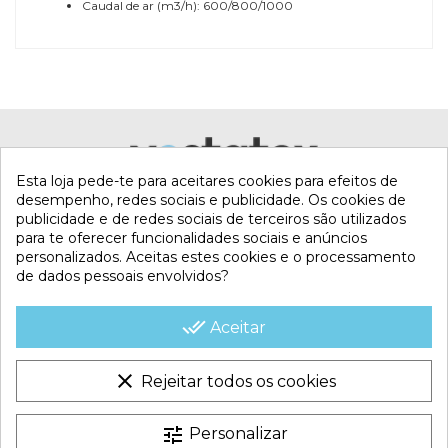
Caudal de ar (m3/h): 600/800/1000
Referência
IDHE600000
Esta loja pede-te para aceitares cookies para efeitos de
desempenho, redes sociais e publicidade. Os cookies de
publicidade e de redes sociais de terceiros são utilizados
para te oferecer funcionalidades sociais e anúncios
personalizados. Aceitas estes cookies e o processamento
de dados pessoais envolvidos?
MI CUENTA
done_all
Aceitar
CONTACTA CON NOSOTROS
clear
Rejeitar todos os cookies
CONDICIONES COMERCIALES
tune
Personalizar