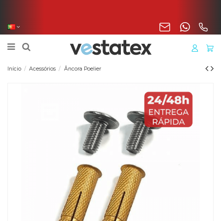
Portes incluídos na sua encomenda de manta, cobertura
o liner para a Península
Início
Acessórios
Âncora Poelier