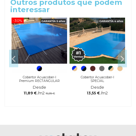
Outros produtos que podem
interessar
-30%
-20
a
Cobertor Acuacober-I
Cobertor Acuacober-I
Premium RECTANGULAR
SPECIAL
Desde
Desde
/m2
/m2
11,89 €
13,55 €
16,99 €
Referência
Marca
accesAnclajePoeliPack5