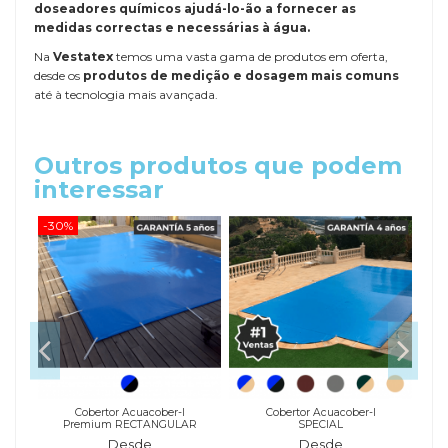
doseadores químicos ajudá-lo-ão a fornecer as
medidas correctas e necessárias à água.
Na
Vestatex
temos uma vasta gama de produtos em oferta,
desde os
produtos de medição e dosagem mais comuns
até à tecnologia mais avançada.
Outros produtos que podem
interessar
-30%
-20
a
Cobertor Acuacober-I
Cobertor Acuacober-I
Premium RECTANGULAR
SPECIAL
Desde
Desde