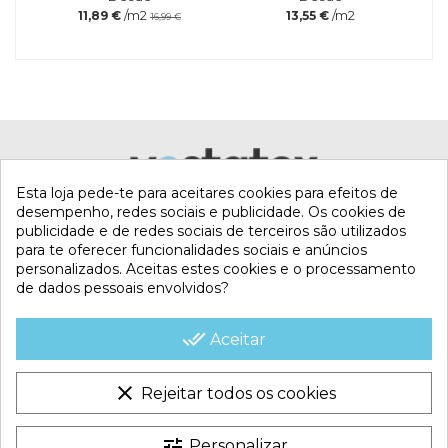
/m2
/m2
11,89 €
13,55 €
16,99 €
Referência
Marca
quiDosificadorFlotPeque
Esta loja pede-te para aceitares cookies para efeitos de
desempenho, redes sociais e publicidade. Os cookies de
publicidade e de redes sociais de terceiros são utilizados
para te oferecer funcionalidades sociais e anúncios
personalizados. Aceitas estes cookies e o processamento
de dados pessoais envolvidos?
MI CUENTA
done_all
Aceitar
CONTACTA CON NOSOTROS
clear
Rejeitar todos os cookies
CONDICIONES COMERCIALES
tune
Personalizar