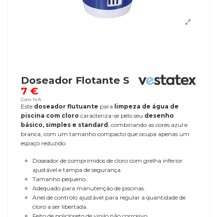
Doseador Flotante S
7 €
Com IVA
Este
doseador flutuante
para
limpeza de água de
piscina com cloro
caracteriza-se pelo seu
desenho
básico, simples e standard
, combinando as cores azul e
branca, com um tamanho compacto que ocupa apenas um
espaço reduzido.
Doseador de comprimidos de cloro com grelha inferior
ajustável e tampa de segurança.
Tamanho pequeno.
Adequado para manutenção de piscinas.
Anel de controlo ajustável para regular a quantidade de
cloro a ser libertada.
Feito de policloreto de vinilo não corrosivo.