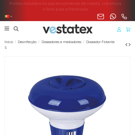
Portes incluídos na sua encomenda de manta, cobertura
o liner para a Península
Início
Desinfecção
Doseadores e mediadores
Doseador Flotante
S