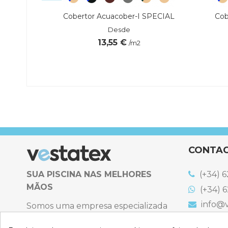
Premium
Cobertor Acuacober-I SPECIAL
Cob
Desde
13,55 €
/m2
 €
Referência
quiDosificadorFlotGrande
CONTA
SUA PISCINA NAS MELHORES
(+34) 6
MÃOS
(+34) 6
info@v
Somos uma empresa especializada
na venda online de coberturas para
C. Emigr