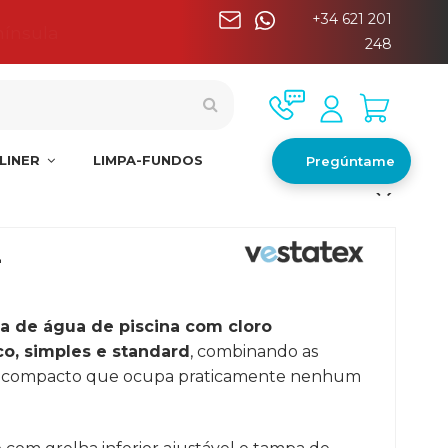
+34 621 201
nínsula
248
LINER
LIMPA-FUNDOS
Pregúntame
L
a de água de piscina com cloro
o, simples e standard
, combinando as
o compacto que ocupa praticamente nenhum