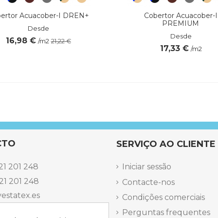
ertor Acuacober-I DREN+
Cobertor Acuacober-I
PREMIUM
Desde
Desde
16,98 €
/m2
21,22 €
17,33 €
/m2
CTO
SERVIÇO AO CLIENTE
21 201 248
Iniciar sessão
21 201 248
Contacte-nos
estatex.es
Condições comerciais
antes 14, Local 8 | Madrid,
Perguntas frequentes