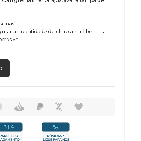
com grelha inferior ajustável e tampa de
cinas.
ular a quantidade de cloro a ser libertada.
orrosivo.
o