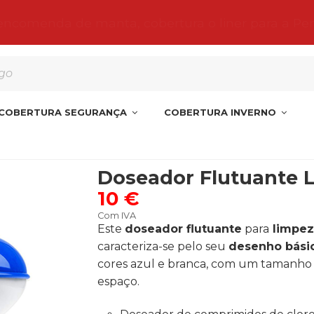
 encomenda de manta, cobertura o liner para a Pe
COBERTURA SEGURANÇA
COBERTURA INVERNO
eador Flutuante L
Doseador Flutuante 
10 €
Com IVA
Este
doseador flutuante
para
limpez
caracteriza-se pelo seu
desenho básic
cores azul e branca, com um tamanh
espaço.