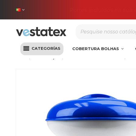
Portes incluídos na sua
CATEGORÍAS
COBERTURA BOLHAS
Início
Desinfecção
Doseadores e mediadores
Dos