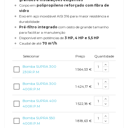
Corpo em
polipropileno reforçado com fibra de
vidro
Eixo em aço inoxidável AISI 316 para maior resistência e
durabilidade
Pré-filtro integrado
com cesto de grande tamanho
para facilitar a manutenção
Disponível em potências de
3 HP, 4 HP e 5,5 HP
Caudal de até
70 m³/h
Selecionar
Preço
Quantidade
Bomba SUPRA 300
1 564,53 €
230R.P.M
Bomba SUPRA 300
1 424,17 €
400R.P.M
Bomba SUPRA 400
1 522,18 €
400R.P.M
Bomba SUPRA 550
1 818,63 €
400R.P.M