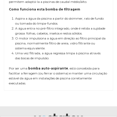
permitem adaptá-la a piscinas de caudal médio/alto.
Como funciona esta bomba de filtragem
Aspira a água da piscina a partir do skimmer, ralo de fundo
ou tomada do limpa-fundos.
A água entra no pré-filtro integrado, onde é retida a sujidade
grossa: folhas, cabelos, insetos e restos sólidos.
O motor impulsiona a água em direção ao filtro principal da
piscina, normalmente filtro de areia, vidro filtrante ou
sistema equivalente.
Uma vez filtrada, a água regressa limpa à piscina através
das bocas de impulsão.
Por ser uma
bomba auto-aspirante
, está concebida para
facilitar a ferragem (ou ferrar o sistema) e manter uma circulação
estável da água em instalações de piscina corretamente
executadas.
TAMAÑO DE LA PISCINA
Piscinas médias, grandes e
pequenas comunidades
CAUDAL DE SUCCIÓN
min. 47 m³/h | máx. 70 m³/h
TIPO DE BOMBA FILTRAÇÃO
Bomba autoaspirante para