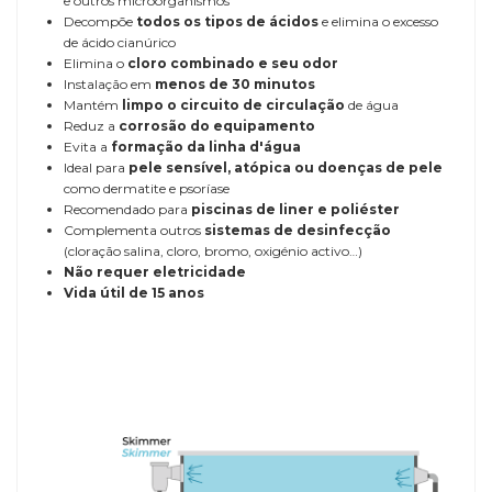
e outros microorganismos
Decompõe
todos os tipos de ácidos
e elimina o excesso
de ácido cianúrico
Elimina o
cloro combinado e seu odor
Instalação em
menos de 30 minutos
Mantém
limpo o circuito de circulação
de água
Reduz a
corrosão do equipamento
Evita a
formação da linha d'água
Ideal para
pele sensível, atópica ou doenças de pele
como dermatite e psoríase
Recomendado para
piscinas de liner e poliéster
Complementa outros
sistemas de desinfecção
(cloração salina, cloro, bromo, oxigénio activo…)
Não requer eletricidade
Vida útil de 15 anos