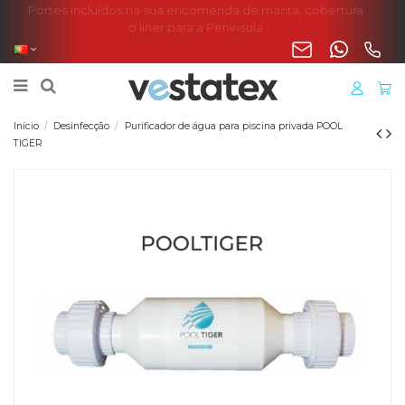
Portes incluídos na sua encomenda de manta, cobertura
o liner para a Península
Início
Desinfecção
Purificador de água para piscina privada POOL
TIGER