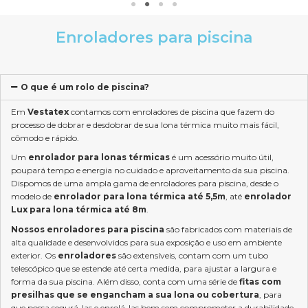
Enroladores para piscina
O que é um rolo de piscina?
Em
Vestatex
contamos com enroladores de piscina que fazem do
processo de dobrar e desdobrar de sua lona térmica muito mais fácil,
cômodo e rápido.
Um
enrolador para lonas térmicas
é um acessório muito útil,
poupará tempo e energia no cuidado e aproveitamento da sua piscina.
Dispomos de uma ampla gama de enroladores para piscina, desde o
modelo de
enrolador para lona térmica até 5,5m
, até
enrolador
Lux para lona térmica até 8m
.
Nossos enroladores para piscina
são fabricados com materiais de
alta qualidade e desenvolvidos para sua exposição e uso em ambiente
exterior. Os
enroladores
são extensíveis, contam com um tubo
telescópico que se estende até certa medida, para ajustar a largura e
forma da sua piscina. Além disso, conta com uma série de
fitas com
presilhas que se engancham a sua lona ou cobertura
, para
que possa segurá-las e enrolá-las bem sem comprometer a durabilidade