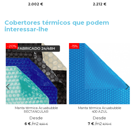
2.002 €
2.212 €
Cobertores térmicos que podem
interessar-lhe
-20%
-15%
Manta térmica Acuabubble
Manta térmica Acuabubble
RECTANGULAR
400 AZUL
Desde
Desde
/m2
/m2
6 €
7 €
8,50 €
8,70 €