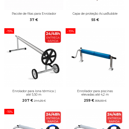
Pacote de fitas para Enrolador
Capa de proteção AcuaBubble
37 €
55 €
-15%
-15%
Enrolador para lona térmica |
Enrollador para piscinas
até 5,50 m
elevadas até 4,2 m
207 €
259 €
244,25 €
305,00 €
-15%