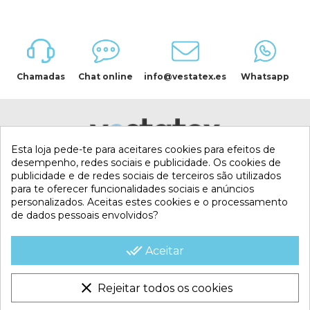
Chamadas
Chat online
info@vestatex.es
Whatsapp
Esta loja pede-te para aceitares cookies para efeitos de
desempenho, redes sociais e publicidade. Os cookies de
publicidade e de redes sociais de terceiros são utilizados
para te oferecer funcionalidades sociais e anúncios
personalizados. Aceitas estes cookies e o processamento
de dados pessoais envolvidos?
MI CUENTA
done_all
Aceitar
CONTACTA CON NOSOTROS
clear
Rejeitar todos os cookies
CONDICIONES COMERCIALES