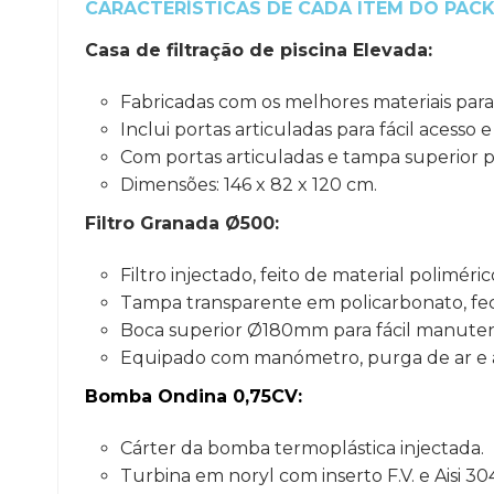
CARACTERÍSTICAS DE CADA ITEM DO PAC
Casa de filtração
de piscina Elevada:
Fabricadas com os melhores materiais para 
Inclui portas articuladas para fácil acesso
Com portas articuladas e tampa superior pa
Dimensões: 146 x 82 x 120 cm.
Filtro Granada Ø500:
Filtro injectado, feito de material poliméric
Tampa transparente em policarbonato, fe
Boca superior Ø180mm para fácil manute
Equipado com manómetro, purga de ar e ág
Bomba Ondina 0,75CV:
Cárter da bomba termoplástica injectada.
Turbina em noryl com inserto F.V. e Aisi 30