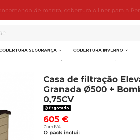
 encomenda de manta, cobertura o liner para a Pe
COBERTURA SEGURANÇA
COBERTURA INVERNO
ação Elevada + Filtro Granada Ø500 + Bomba Ondina 0,75CV
Casa de filtração Elev
Granada Ø500 + Bom
0,75CV
Esgotado
605 €
Com IVA
O pack inclui: