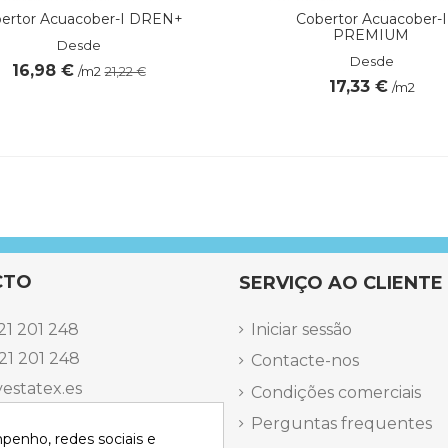
ertor Acuacober-I DREN+
Cobertor Acuacober-I
PREMIUM
Desde
Desde
16,98 €
/m2
21,22 €
17,33 €
/m2
CTO
SERVIÇO AO CLIENTE
21 201 248
Iniciar sessão
21 201 248
Contacte-nos
estatex.es
Condições comerciais
antes 14, Local 8 | Madrid,
Perguntas frequentes
mpenho, redes sociais e