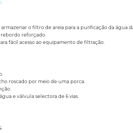
K
:
armazenar o filtro de areia para a purificação da água da
 e rebordo reforçado.
ra fácil acesso ao equipamento de filtração.
o.
cho roscado por meio de uma porca.
nção.
ua e válvula selectora de 6 vias.
4.