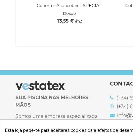
Premium
Cobertor Acuacober-I SPECIAL
Cob
Desde
13,55 €
/m2
 €
CONTA
SUA PISCINA NAS MELHORES
(+34) 6
MÃOS
(+34) 6
info@v
Somos uma empresa especializada
na venda online de coberturas para
C. Emigr
España
Esta loja pede-te para aceitares cookies para efeitos de dese
piscinas e produtos de filtração,