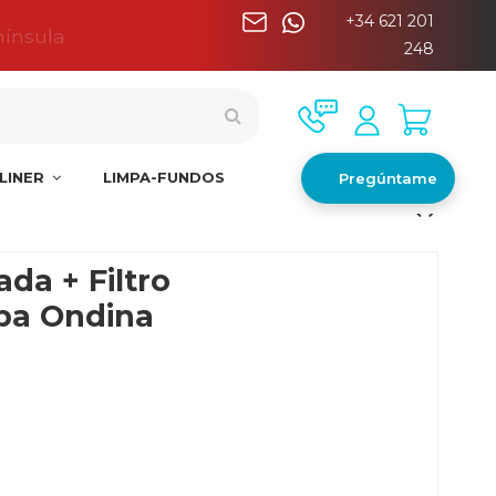
+34 621 201
nínsula
248
LINER
LIMPA-FUNDOS
Pregúntame
ada + Filtro
ba Ondina