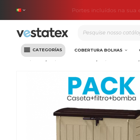
Portes incluídos na sua
CATEGORÍAS
COBERTURA BOLHAS
Início
Filtração
Cabanas de filtração
Casa de filtr