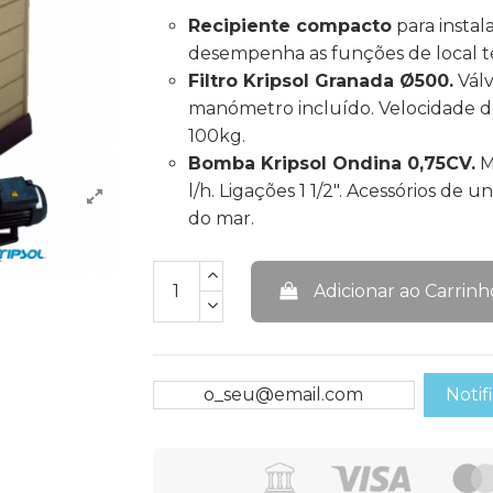
Recipiente compacto
para instal
desempenha as funções de local téc
Filtro Kripsol Granada Ø500.
Válv
manómetro incluído. Velocidade de 
100kg.
Bomba Kripsol Ondina 0,75CV.
M
l/h. Ligações 1 1/2". Acessórios de
do mar.
Adicionar ao Carrinh
Notif