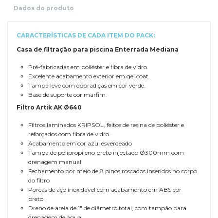
Dados do produto
CARACTERÍSTICAS DE CADA ITEM DO PACK:
Casa de filtração para piscina
Enterrada Mediana
Pré-fabricadas em poliéster e fibra de vidro.
Excelente acabamento exterior em gel coat.
Tampa leve com dobradiças em cor verde.
Base de suporte cor marfim.
Filtro Artik AK Ø640
Filtros laminados KRIPSOL, feitos de resina de poliéster e
reforçados com fibra de vidro.
Acabamento em cor azul esverdeado
Tampa de polipropileno preto injectado Ø300mm com
drenagem manual
Fechamento por meio de 8 pinos roscados inseridos no corpo
do filtro
Porcas de aço inoxidável com acabamento em ABS cor
preto
Dreno de areia de 1" de diâmetro total, com tampão para
drenagem de água