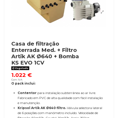
Casa de filtração
Enterrada Med. + Filtro
Artik AK Ø640 + Bomba
KS EVO 1CV
Esgotado
1.022 €
Com IVA
O pack inclui:
Contentor
para instalação subterrânea ao ar livre.
Fabricado em PVC de alta qualidade com fácil instalação
e manutenção.
Kripsol Artik AK Ø640 filtro.
Válvula selectora lateral
de 6 posições com manómetro incluído. Velocidade de
filtração: 50m3/h. Caudal: 16m3/h. Areia: 150kg.