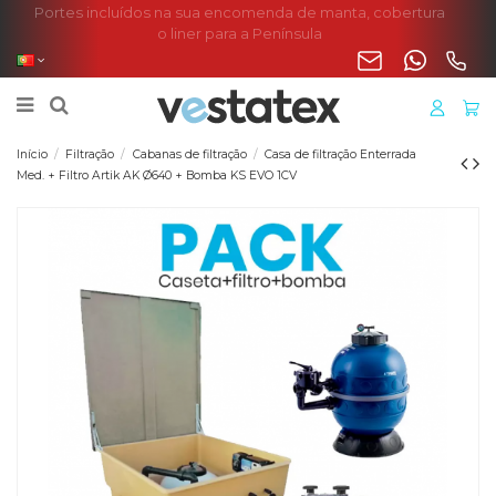
Portes incluídos na sua encomenda de manta, cobertura
o liner para a Península
Início
Filtração
Cabanas de filtração
Casa de filtração Enterrada
Med. + Filtro Artik AK Ø640 + Bomba KS EVO 1CV