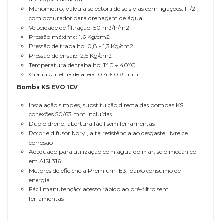
Manómetro, válvula selectora de seis vias com ligações, 1 1/2",
com obturador para drenagem de água
Velocidade de filtração: 50 m3/h/m2
Pressão máxima: 1,6 Kg/cm2
Pressão de trabalho: 0,8 - 1,3 Kg/cm2
Pressão de ensaio: 2,5 Kg/cm2
Temperatura de trabalho: 1º C ÷ 40ºC
Granulometria de areia: 0,4 ÷ 0,8 mm
Bomba KS EVO 1CV
Instalação simples, substituição directa das bombas KS,
conexões 50/63 mm incluídas
Duplo dreno, abertura fácil sem ferramentas
Rotor e difusor Noryl, alta resistência ao desgaste, livre de
corrosão
Adequado para utilização com água do mar, selo mecânico
em AISI 316
Motores de eficiência Premium IE3, baixo consumo de
energia
Fácil manutenção: acesso rápido ao pré-filtro sem
ferramentas