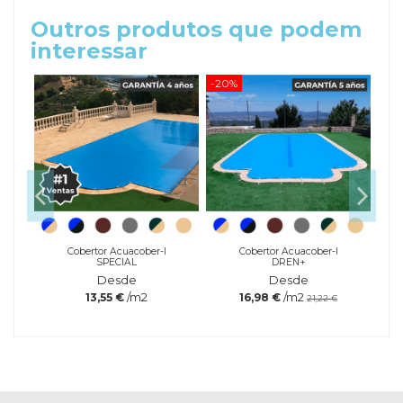
Outros produtos que podem
interessar
-20%
Cobertor Acuacober-I
Cobertor Acuacober-I
SPECIAL
DREN+
Desde
Desde
/m2
/m2
13,55 €
16,98 €
21,22 €