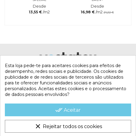
Desde
Desde
/m2
/m2
13,55 €
16,98 €
21,22 €
TIPO DE LIMPIEZA
MANUAL
Referência
KOK-
400-8605
Esta loja pede-te para aceitares cookies para efeitos de
Marca
desempenho, redes sociais e publicidade. Os cookies de
publicidade e de redes sociais de terceiros são utilizados
para te oferecer funcionalidades sociais e anúncios
personalizados. Aceitas estes cookies e o processamento
de dados pessoais envolvidos?
MI CUENTA
done_all
Aceitar
CONTACTA CON NOSOTROS
clear
Rejeitar todos os cookies
CONDICIONES COMERCIALES