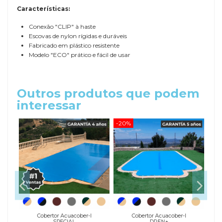
Características:
Conexão "CLIP" à haste
Escovas de nylon rígidas e duráveis
Fabricado em plástico resistente
Modelo "ECO" prático e fácil de usar
Outros produtos que podem
interessar
-20%
Cobertor Acuacober-I
Cobertor Acuacober-I
SPECIAL
DREN+