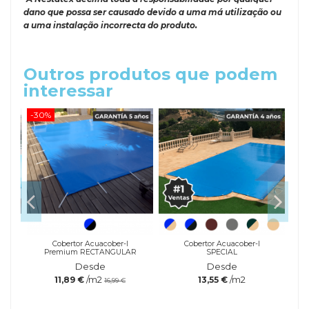
dano que possa ser causado devido a uma má utilização ou
a uma instalação incorrecta do produto.
Outros produtos que podem
interessar
-30%
-20
Cobertor Acuacober-I
Cobertor Acuacober-I
Premium RECTANGULAR
SPECIAL
Desde
Desde
/m2
/m2
11,89 €
13,55 €
16,99 €
Referência
Marca