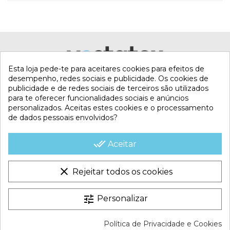
accesAnclajeEscamoPack5
Esta loja pede-te para aceitares cookies para efeitos de
desempenho, redes sociais e publicidade. Os cookies de
publicidade e de redes sociais de terceiros são utilizados
para te oferecer funcionalidades sociais e anúncios
personalizados. Aceitas estes cookies e o processamento
de dados pessoais envolvidos?
MI CUENTA
done_all
Aceitar
CONTACTA CON NOSOTROS
clear
Rejeitar todos os cookies
CONDICIONES COMERCIALES
tune
Personalizar
VESTATEX © 2026 |
Aviso legal |
Termos e Condições |
Política de Privacidade e Cookies