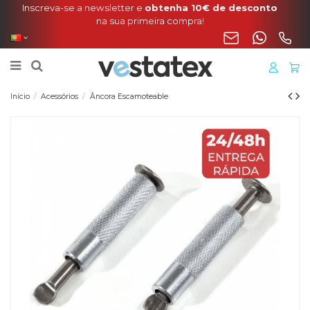
Portes incluídos na sua encomenda de manta, cobertura
o liner para a Península
Início
Acessórios
Âncora Escamoteable