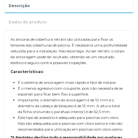
Descrição
Dados do produto
As âncoras de cobertura retrátil são utilizadas para fixar os
tensores das coberturas de piscina. É necessária uma profundidade
reduzida para a instalação. Não escorrega. Ao ser retrátil, o corpo
da ancoragem pode ser ocultado, obtendo-se um resultado
estético e seguro contra possíveis tropeções.
Características:
É o sistema de ancoragem mais rápido e fácil de instalar.
É o menos agressivo com o suporte, pois não necessita de se
expandir para ficar bem fixo à superfície.
Importante: o diâmetro da ancoragem é de 10 mm e o
diâmetro da cabeça de bloqueio é de 13 mm. A altura total
da ficha (incluindo o parafuso interior) é de 62,5 mm.
Este tipo de acessório é adequado para piscinas com cloro.
Não são adequados para piscinas com cloro salino e não são
recomendados para utilização em piscinas com cloro salino.
*A Nestatex declina toda a responsabilidade por qualquer