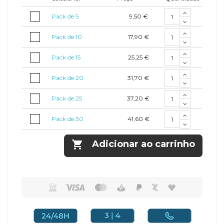
9,50 €
Pack de 5
17,90 €
Pack de 10
25,25 €
Pack de 15
31,70 €
Pack de 20
37,20 €
Pack de 25
41,60 €
Pack de 30

Adicionar ao carrinho