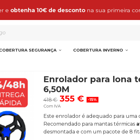
 encomenda de manta, cobertura o liner para a Pe
COBERTURA SEGURANÇA
COBERTURA INVERNO
6,50M
Enrolador para lona t
6,50M
355 €
418 €
-15%
Com IVA
Este enrolador é adequado para uma c
Recomendado para mantas térmicas
a
desmontada e com um pacote de 8 fita