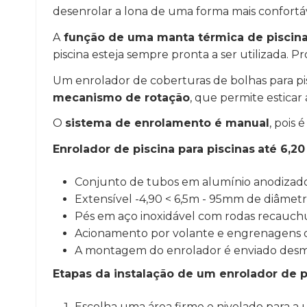
desenrolar a lona de uma forma mais confortá
A
função de uma manta térmica de piscina 
piscina esteja sempre pronta a ser utilizada
Um enrolador de coberturas de bolhas para pi
mecanismo de rotação
, que permite esticar 
O
sistema de enrolamento é manual
, pois
Enrolador de piscina para piscinas
até 6,2
Conjunto de tubos em alumínio anodizad
Extensível -4,90 < 6,5m - 95mm de diâme
Pés em aço inoxidável com rodas recauch
Acionamento por volante e engrenagens 
A montagem do enrolador é enviado desm
Etapas da instalação de um enrolador de p
Escolha uma área firme e nivelado para a