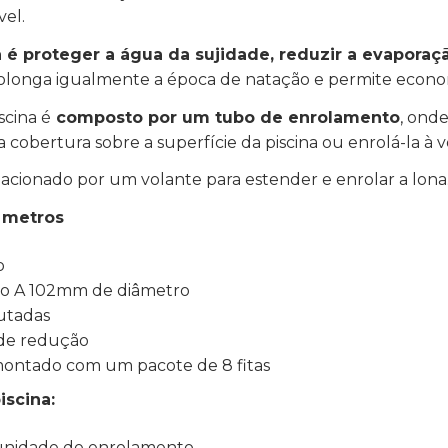
vel.
é proteger a água da sujidade, reduzir a evaporaç
. Prolonga igualmente a época de natação e permite econ
scina é
composto por um tubo de enrolamento
, ond
a cobertura sobre a superfície da piscina ou enrolá-la à 
 é acionado por um volante para estender e enrolar a lona
0 metros
o
tro A 102mm de diâmetro
utadas
de redução
ontado com um pacote de 8 fitas
iscina:
 unidade de enrolamento.