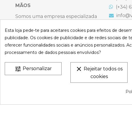
Referência
Enrolladorlona6,4
MÃOS
(+34) 6
info@v
Somos uma empresa especializada
na venda online de coberturas para
C. Emigr
España
Esta loja pede-te para aceitares cookies para efeitos de dese
piscinas e produtos de filtração,
Bulevard
publicidade. Os cookies de publicidade e de redes sociais de te
climatização, limpeza e desinfeção
España
oferecer funcionalidades sociais e anúncios personalizados. Ac
para piscinas privadas privadas.
Atenção t
processamento de dados pessoais envolvidos?
Sexta-feir
CONHEÇA-NO
S
De 9:00 a 
tune
clear
Personalizar
Rejeitar todos os
cookies
VESTATEX © 2026 |
Aviso legal |
Termos e Condições |
P
Pol
Privacidade |
Mapa do site