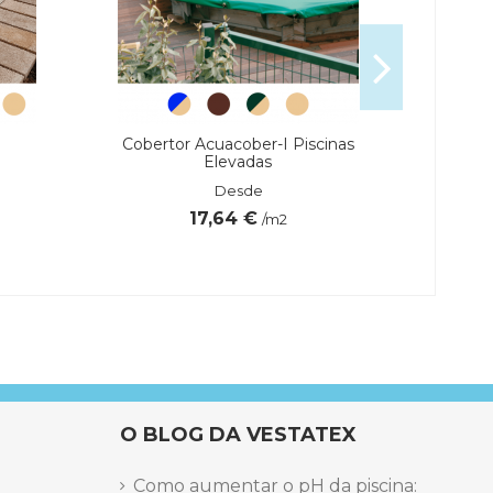
Cobertor Acuacober-I Piscinas
C
Elevadas
ESS
Desde
17,64 €
/m2
o + pés em aço inoxidável (314)
O BLOG DA VESTATEX
rmica
Como aumentar o pH da piscina: