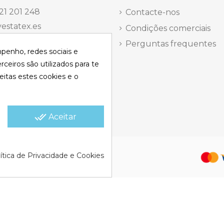
21 201 248
Contacte-nos
estatex.es
Condições comerciais
antes 14, Local 8 | Madrid,
Perguntas frequentes
mpenho, redes sociais e
 dels Musics, 11 | Alicante,
rceiros são utilizados para te
eitas estes cookies e o
elefônica Segunda a
a
15:30 h.
done_all
Aceitar
olítica de Cookies |
Política de
ítica de Privacidade e Cookies