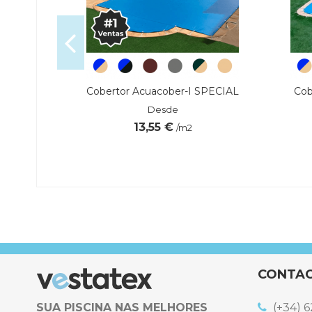
Premium
Cobertor Acuacober-I SPECIAL
Cob
Desde
13,55 €
/m2
 €
TAMANHO
COMPOSICIÓN
GARANTÍA
CONTA
FUNCIONALIDADE
SUA PISCINA NAS MELHORES
(+34) 6