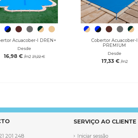
ertor Acuacober-I DREN+
Cobertor Acuacober-I
PREMIUM
Desde
Desde
16,98 €
/m2
21,22 €
17,33 €
/m2
Para mantas até 60 m2
Tubo telescópico em alumíni
3 anos
CTO
SERVIÇO AO CLIENTE
Pegar ou esticar a manta té
21 201 248
Iniciar sessão