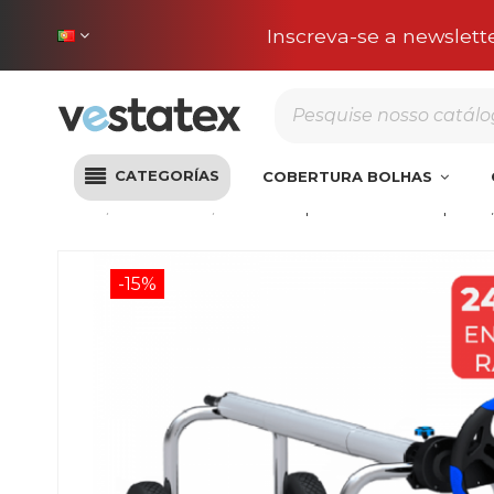
Portes incluídos na sua
CATEGORÍAS
COBERTURA BOLHAS
Início
Acessórios
Enrolador para lona térmica | até 
-15%