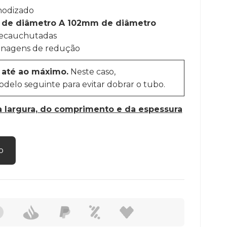
nodizado
m de diâmetro A 102mm de diâmetro
recauchutadas
enagens de redução
 até ao máximo.
Neste caso,
lo seguinte para evitar dobrar o tubo.
 largura, do comprimento e da espessura
o