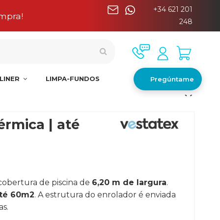
+34 621 201
nínsula
248
LINER
LIMPA-FUNDOS
Pregúntame
érmica | até
obertura de piscina de
6,20 m de largura
.
té 60m2
. A estrutura do enrolador é enviada
s.