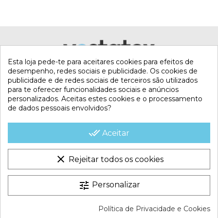
Esta loja pede-te para aceitares cookies para efeitos de
desempenho, redes sociais e publicidade. Os cookies de
publicidade e de redes sociais de terceiros são utilizados
para te oferecer funcionalidades sociais e anúncios
personalizados. Aceitas estes cookies e o processamento
de dados pessoais envolvidos?
MI CUENTA
done_all
Aceitar
CONTACTA CON NOSOTROS
clear
Rejeitar todos os cookies
CONDICIONES COMERCIALES
tune
Personalizar
VESTATEX © 2026 |
Aviso legal |
Termos e Condições |
Política de Privacidade e Cookies
Política de Cookies |
Política de Privacidade |
Mapa do site