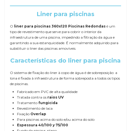
Liner para piscinas
O
liner para piscinas 360x120 Piscinas Redondas
é um
tipo de revestimento que serve para cobrir o interior da
infraestrutura de uma piscina, impedindo a filtração da água e
garantindo a sua estanquicidade. É normalmente adquirido para
substituir o liner das piscinas amovíveis.
Características do liner para piscina
O sistema de fixação do liner à copo de água é de sobreposição: a
lona é fixada à infraestrutura de forma sobreposta a todos os tipos
de piscinas.
Fabricado em PVC de alta qualidade
Tratada contra os
raios UV
Tratamento
fungicida
Revestimento de laca
Fixação
Overlap
Para piscinas acima do solo e/ou acima do solo
Espessura
40/100 y 75/100
Fundo da piscina: plano