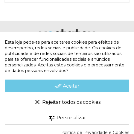
Esta loja pede-te para aceitares cookies para efeitos de
desempenho, redes sociais e publicidade. Os cookies de
publicidade e de redes sociais de terceiros são utilizados
para te oferecer funcionalidades sociais e anúncios
personalizados. Aceitas estes cookies e o processamento
de dados pessoais envolvidos?
MI CUENTA
done_all
Aceitar
CONTACTA CON NOSOTROS
clear
Rejeitar todos os cookies
CONDICIONES COMERCIALES
tune
Personalizar
VESTATEX © 2026 |
Aviso legal |
Termos e Condições |
Política de Privacidade e Cookies