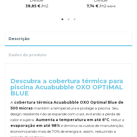
Desde
Desde
/m2
/m2
38,85 €
7,74 €
9,10 €
Descrição
Dados do produto
.
Descubra a cobertura térmica para
piscina Acuabubble OXO OPTIMAL
BLUE
A
cobertura térmica Acuabubble OXO Optimal Blue de
500 micras
mantém a temperatura e protege a piscina. Seu
design resistente não se expande com o sol, evitando a perda de
calor e sujeira.
Aumenta a temperatura em até 6ºC
, reduz a
evaporação em até 98%
e diminui os custos de manutenção,
economizando mais de 70% de energia e, assim, reduzindo a