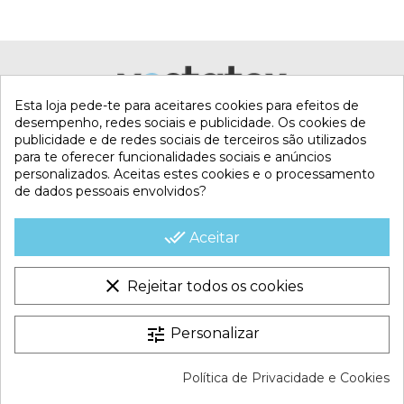
ESPESOR
500 micras
GARANTÍA
1 ano
Referência
ter-oxo-
Esta loja pede-te para aceitares cookies para efeitos de
op-500
desempenho, redes sociais e publicidade. Os cookies de
publicidade e de redes sociais de terceiros são utilizados
para te oferecer funcionalidades sociais e anúncios
Marca
personalizados. Aceitas estes cookies e o processamento
de dados pessoais envolvidos?
MI CUENTA
done_all
Aceitar
CONTACTA CON NOSOTROS
clear
Rejeitar todos os cookies
CONDICIONES COMERCIALES
tune
Personalizar
VESTATEX © 2026 |
Aviso legal |
Termos e Condições |
Política de Privacidade e Cookies
Política de Cookies |
Política de Privacidade |
Mapa do site