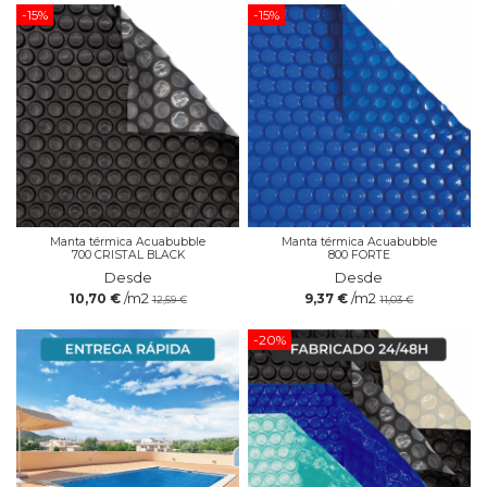
-15%
-15%
Manta térmica Acuabubble
Manta térmica Acuabubble
700 CRISTAL BLACK
800 FORTE
Desde
Desde
/m2
/m2
10,70 €
9,37 €
12,59 €
11,03 €
-20%