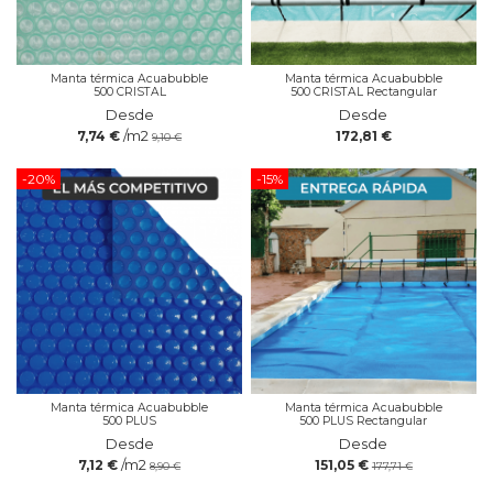
Manta térmica Acuabubble
Manta térmica Acuabubble
500 CRISTAL
500 CRISTAL Rectangular
Desde
Desde
/m2
7,74 €
172,81 €
9,10 €
-20%
-15%
Manta térmica Acuabubble
Manta térmica Acuabubble
500 PLUS
500 PLUS Rectangular
Desde
Desde
/m2
7,12 €
151,05 €
8,90 €
177,71 €