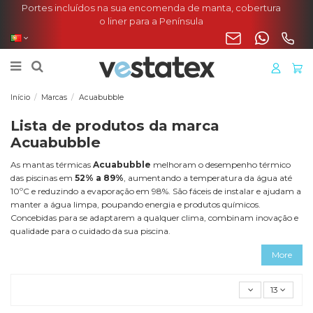
Portes incluídos na sua encomenda de manta, cobertura
o liner para a Península
Início
Marcas
Acuabubble
Lista de produtos da marca
Acuabubble
As mantas térmicas
Acuabubble
melhoram o desempenho térmico
das piscinas em
52% a 89%
, aumentando a temperatura da água até
10ºC e reduzindo a evaporação em 98%. São fáceis de instalar e ajudam a
manter a água limpa, poupando energia e produtos químicos.
Concebidas para se adaptarem a qualquer clima, combinam inovação e
qualidade para o cuidado da sua piscina.
More
13