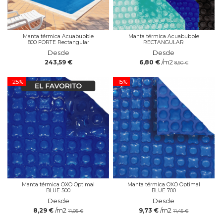
Manta térmica Acuabubble
Manta térmica Acuabubble
800 FORTE Rectangular
RECTANGULAR
Desde
Desde
/m2
243,59 €
6,80 €
8,50 €
-25%
-15%
Manta térmica OXO Optimal
Manta térmica OXO Optimal
BLUE 500
BLUE 700
Desde
Desde
/m2
/m2
8,29 €
9,73 €
11,05 €
11,45 €