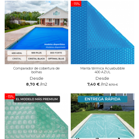
-15%
Comparador de cobertura de
Manta térmica Acuabubble
bolhas
400 AZUL
Desde
Desde
/m2
/m2
8,70 €
7,40 €
8,70 €
-15%