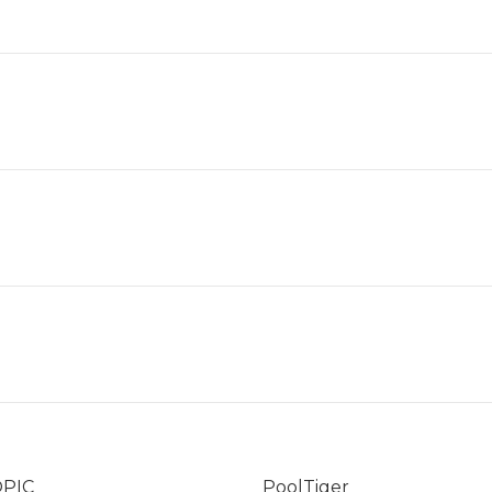
PIC
PoolTiger