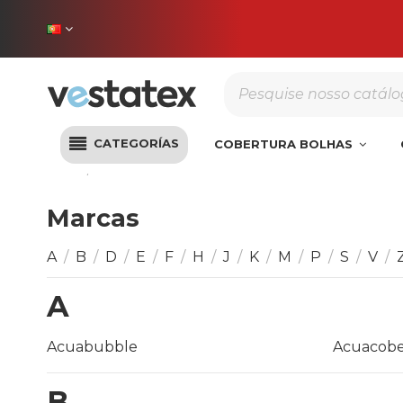
Portes incluídos na sua
CATEGORÍAS
COBERTURA BOLHAS
Início
Marcas
Marcas
A
/
B
/
D
/
E
/
F
/
H
/
J
/
K
/
M
/
P
/
S
/
V
/
A
Acuabubble
Acuacobe
B