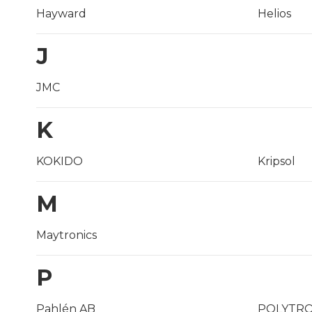
Hayward
Helios
J
JMC
K
KOKIDO
Kripsol
M
Maytronics
P
Pahlén AB
POLYTRO