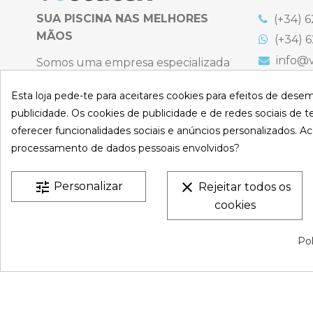
SUA PISCINA NAS MELHORES
(+34) 6
MÃOS
(+34) 6
info@v
Somos uma empresa especializada
na venda online de coberturas para
C. Emigr
España
Esta loja pede-te para aceitares cookies para efeitos de dese
piscinas e produtos de filtração,
Bulevard
publicidade. Os cookies de publicidade e de redes sociais de te
climatização, limpeza e desinfeção
España
oferecer funcionalidades sociais e anúncios personalizados. Ac
para piscinas privadas privadas.
Atenção t
processamento de dados pessoais envolvidos?
Sexta-feir
CONHEÇA-NO
S
De 9:00 a 
tune
clear
Personalizar
Rejeitar todos os
cookies
VESTATEX © 2026 |
Aviso legal |
Termos e Condições |
P
Pol
Privacidade |
Mapa do site