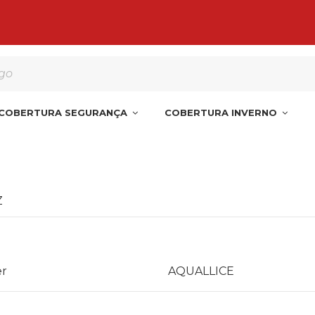
 encomenda de manta, cobertura o liner para a Pe
COBERTURA SEGURANÇA
COBERTURA INVERNO
Z
r
AQUALLICE