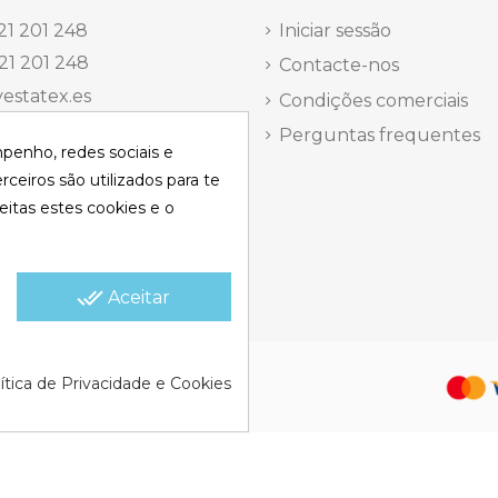
21 201 248
Iniciar sessão
21 201 248
Contacte-nos
estatex.es
Condições comerciais
antes 14, Local 8 | Madrid,
Perguntas frequentes
mpenho, redes sociais e
 dels Musics, 11 | Alicante,
rceiros são utilizados para te
eitas estes cookies e o
elefônica Segunda a
a
15:30 h.
done_all
Aceitar
olítica de Cookies |
Política de
ítica de Privacidade e Cookies