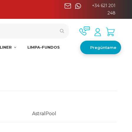
+34 621 201
nínsula
248
LINER
LIMPA-FUNDOS
Pregúntame
AstralPool