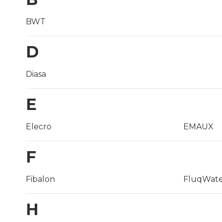
BWT
D
Diasa
E
Elecro
EMAUX
F
Fibalon
FluqWate
H