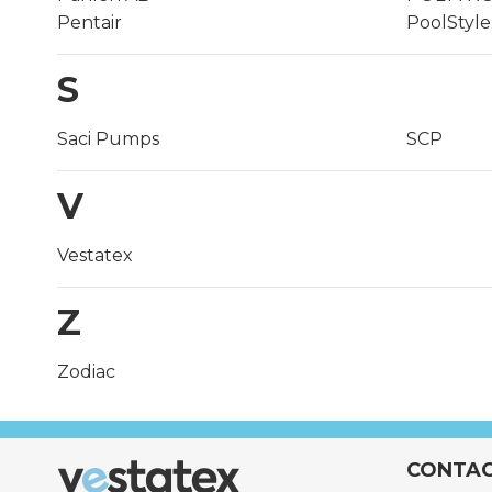
Pentair
PoolStyle
S
Saci Pumps
SCP
V
Vestatex
Z
Zodiac
CONTA