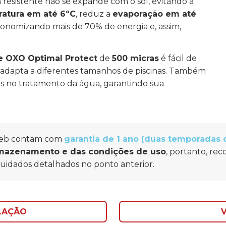
 resistente não se expande com o sol, evitando a
atura em até 6ºC
, reduz a
evaporação em até
onomizando mais de 70% de energia e, assim,
 OXO Optimal Protect
de
500 micras
é fácil de
e adapta a diferentes tamanhos de piscinas. Também
os no tratamento da água, garantindo sua
 web contam com
garantia de 1 ano (duas temporadas
rmazenamento e das condições de uso
, portanto, r
cuidados detalhados no ponto anterior.
ALAÇÃO
V