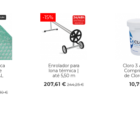
-15%
ca
Enrolador para
Cloro 3
e
lona térmica |
Compr
AL
até 5,50 m
de Clor
207,61 €
10,
244,25 €
,10 €