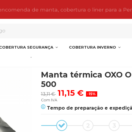
 encomenda de manta, cobertura o liner para a Pe
COBERTURA SEGURANÇA
COBERTURA INVERNO
térmica OXO Optimal Protect 500
Manta térmica OXO O
500
11,15 €
13,11 €
-15%
Com IVA
Tempo de preparação e expediçã