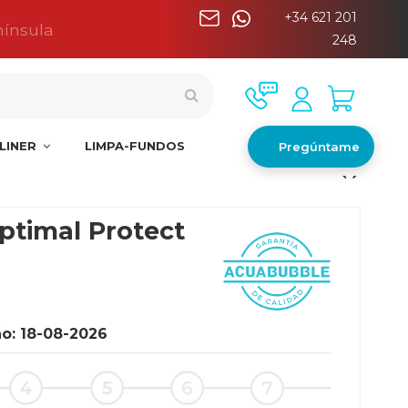
+34 621 201
nínsula
248
LINER
LIMPA-FUNDOS
Pregúntame
ptimal Protect
o: 18-08-2026