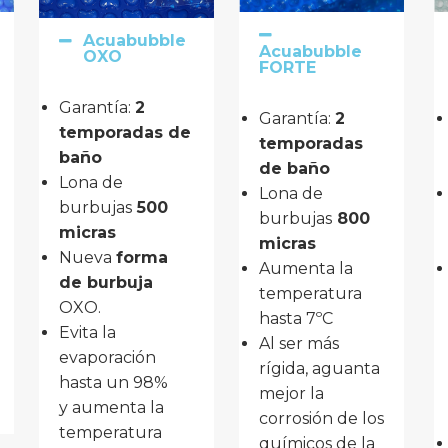
Acuabubble
Acuabubble
OXO
FORTE
Garantía: 
2 
Garantía: 
2 
temporadas de 
temporadas 
baño
de baño
Lona de 
Lona de 
burbujas
 500 
burbujas
 800 
micras
micras
Nueva
forma
Aumenta la 
de burbuja
temperatura 
OXO.
hasta 7ºC
Evita la
Al ser más 
evaporación
rígida, aguanta 
hasta un 98%
mejor la 
y aumenta la
corrosión de los 
temperatura
químicos de la 