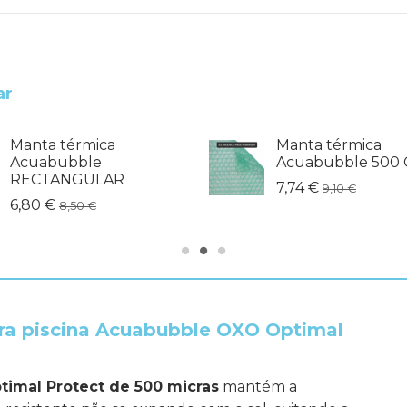
ar
Manta térmica
Manta térmica
Acuabubble
Acuabubble 500 
RECTANGULAR
7,74 €
9,10 €
6,80 €
8,50 €
ara piscina Acuabubble OXO Optimal
imal Protect de 500 micras
mantém a