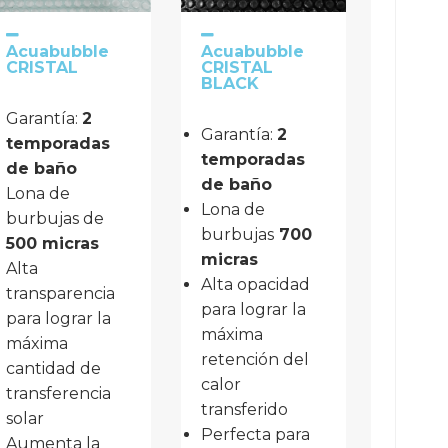
Acuabubble
Acuabubble
CRISTAL
CRISTAL
BLACK
Garantía: 
2 
Garantía: 
2 
temporadas 
temporadas 
de baño
de baño
Lona de 
Lona de
burbujas de
burbujas
700
500 micras
micras
Alta 
Alta opacidad
transparencia 
para lograr la
para lograr la 
máxima
máxima 
retención del
cantidad de 
calor
transferencia 
transferido
solar
Perfecta para
Aumenta la 