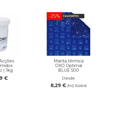
-25%
 Acções
Manta térmica
imidos
OXO Optimal
o | 1kg
BLUE 500
79 €
Desde
8,29 €
/m2
11,05 €