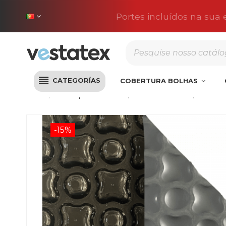
Portes incluídos na sua
CATEGORÍAS
COBERTURA BOLHAS
Início
Lonas para Piscinas
Lonas Térmicas
Manta 
-15%