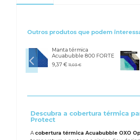
.
Outros produtos que podem interess
Manta térmica
0 PLUS
Acuabubble 800 FORTE
9,37 €
11,03 €
Descubra a cobertura térmica p
Protect
A
cobertura térmica Acuabubble OXO Opt