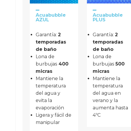
Acuabubble
Acuabubble
AZUL
PLUS
Garantía: 
2 
Garantía: 
2 
temporadas 
temporadas 
de baño
de baño
Lona de
Lona de 
burbujas
400
burbujas
 500 
micras
micras
Mantiene la
Mantiene la
temperatura
temperatura
del agua y
del agua en
evita la
verano y la
evaporación
aumenta hasta
Ligera y fácil de
4ºC
manipular