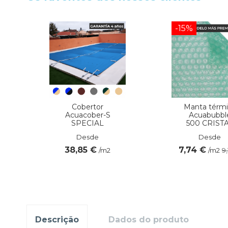
-15%
Cobertor
Manta térmi
Acuacober-S
Acuabubbl
SPECIAL
500 CRIST
Desde
Desde
38,85 €
7,74 €
/m2
/m2
9
Descrição
Dados do produto