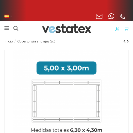
Envío incluido en tu pedido de manta, cobertor o liner
para Península
Inicio
Cobertor sin anclajes 5x3