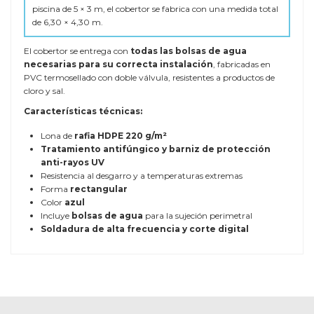
piscina de 5 × 3 m, el cobertor se fabrica con una medida total
de 6,30 × 4,30 m.
El cobertor se entrega con
todas las bolsas de agua
necesarias para su correcta instalación
, fabricadas en
PVC termosellado con doble válvula, resistentes a productos de
cloro y sal.
Características técnicas:
Lona de
rafia HDPE 220 g/m²
Tratamiento antifúngico y barniz de protección
anti-rayos UV
Resistencia al desgarro y a temperaturas extremas
Forma
rectangular
Color
azul
Incluye
bolsas de agua
para la sujeción perimetral
Soldadura de alta frecuencia y corte digital
COMPOSICIÓN
Lona de rafia
ESPESOR
220 gramos
GARANTÍA
3 años