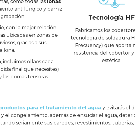
emás, como todas las
lonas
iento antifúngico y barniz
degradación.
Tecnología HF
, con la mejor relación
Fabricamos los cobertor
nas ubicadas en zonas de
tecnología de soldadura H
viosos, gracias a sus
Frecuency) que aporta 
a lona.
resistencia del cobertor 
estética.
a
, incluimos ollaos cada
da final que necesites)
y las gomas tensoras
productos para el tratamiento del agua
y evitarás el 
ielo y el congelamiento, además de ensuciar el agua, deter
tando seriamente sus paredes, revestimientos, tuberías, 