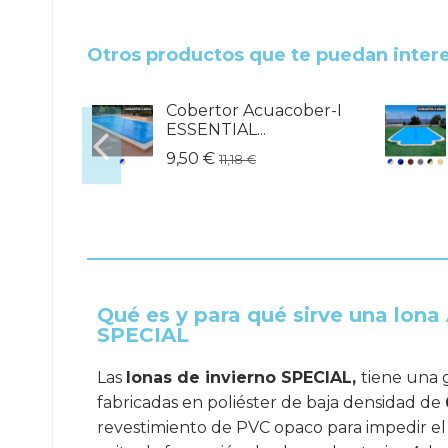
.
Otros productos que te puedan inter
ober-I
Cobertor Acuacober-I
ESSENTIAL...
9,50 €
11,18 €
Qué es y para qué sirve una lona
SPECIAL
Las
lonas de invierno SPECIAL,
tiene una 
fabricadas en poliéster de baja densidad de
revestimiento de PVC opaco para impedir el p