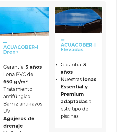
ACUACOBER-I
ACUACOBER-I
Elevadas
Dren+
Garantía:
3
Garantía:
5 años
años
Lona PVC de 
Nuestras
lonas
650 gr/m²
Essential y
Tratamiento 
Premium
antifúngico
adaptadas
a
Barniz anti-rayos
este tipo de
UV
piscinas
Agujeros de 
drenaje