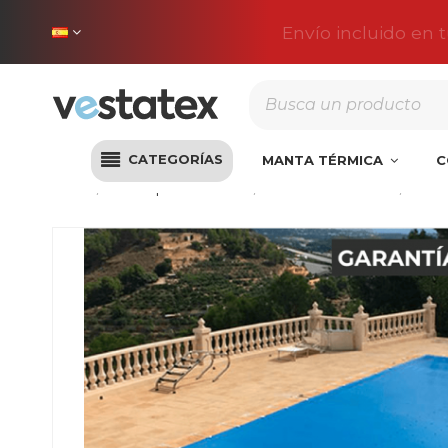
Envío incluido en 
CATEGORÍAS
MANTA TÉRMICA
C
Inicio
Lonas para Piscinas
Lonas de Invierno
Cobe