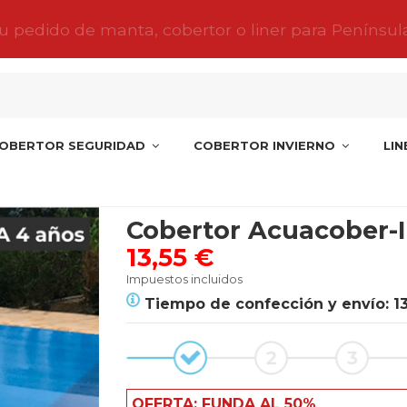
tu pedido de manta, cobertor o liner para Penínsul
OBERTOR SEGURIDAD
COBERTOR INVIERNO
LI
rtor Acuacober-I SPECIAL
Cobertor Acuacober-
13,55 €
Impuestos incluidos
Tiempo de confección y envío: 1
OFERTA: FUNDA AL 50%