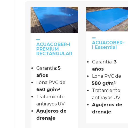
ACUACOBER-
ACUACOBER-I
I Essential
PREMIUM
RECTANGULAR
Garantía: 
3 
Garantía: 
5 
años
años
Lona PVC de 
Lona PVC de 
580 gr/m²
650 gr/m²
Tratamiento 
Tratamiento 
antirayos UV
antirayos UV
Agujeros de 
Agujeros de 
drenaje
drenaje