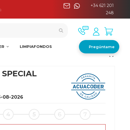
+34 621 201
a
248
NER
LIMPIAFONDOS
Pregúntame
I SPECIAL
3-08-2026