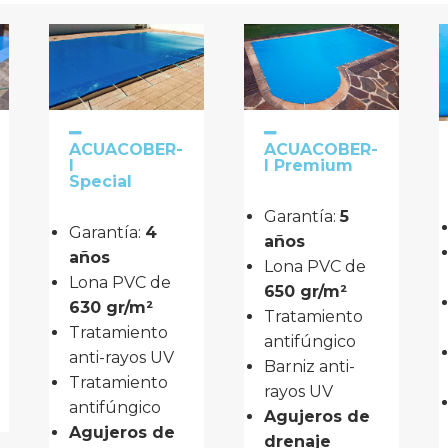
ACUACOBER-
ACUACOBER-
I
I Premium
Special
Garantía:
5
Garantía:
4
años
años
Lona PVC de 
Lona PVC de
650 gr/m²
630 gr/m²
Tratamiento 
Tratamiento 
antifúngico
anti-rayos UV
Barniz anti-
Tratamiento 
rayos UV
antifúngico
Agujeros de 
Agujeros de 
drenaje