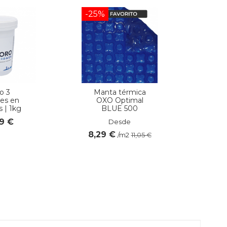
-25%
o 3
Manta térmica
es en
OXO Optimal
s | 1kg
BLUE 500
79 €
Desde
8,29 €
/m2
11,05 €