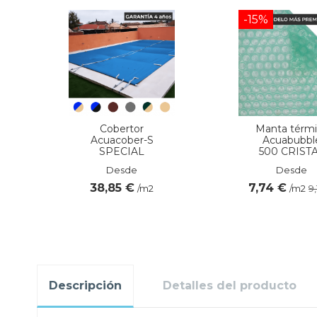
-15%
Cobertor
Manta térmi
Acuacober-S
Acuabubbl
SPECIAL
500 CRIST
Desde
Desde
38,85 €
7,74 €
/m2
/m2
9
Descripción
Detalles del producto