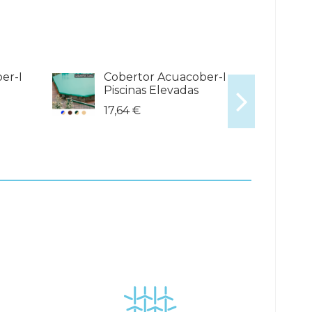
er-I
Cobertor Acuacober-I
Piscinas Elevadas
17,64 €