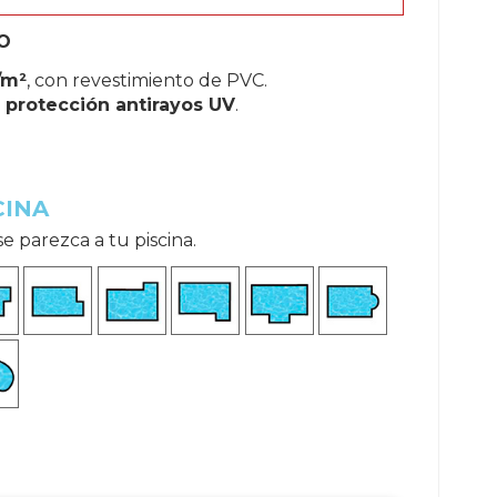
O
/m²
, con revestimiento de PVC.
e
protección antirayos UV
.
CINA
 parezca a tu piscina.