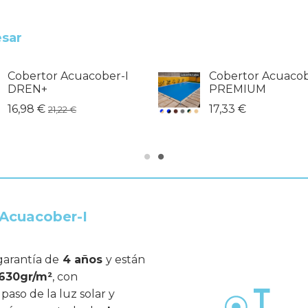
esar
Cobertor Acuacober-I
Cobertor Acuacob
DREN+
PREMIUM
16,98 €
17,33 €
21,22 €
 Acuacober-I
garantía de
4 años
y están
630gr/m²
, con
aso de la luz solar y