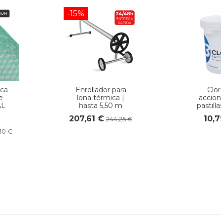
-15%
ca
Enrollador para
Clor
e
lona térmica |
accion
AL
hasta 5,50 m
pastilla
207,61 €
10,
244,25 €
,10 €