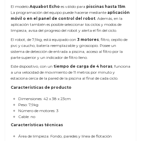
El modelo
Aquabot Echo
es válido para
piscinas hasta 15m
.
La programación del equipo puede hacerse mediante
aplicación
móvil o en el panel de control del robot
. Además, en la
aplicación también es posible seleccionar los ciclos y modos de
limpieza, avisa del progreso del robot y alerta el fin del ciclo.
El robot, de 7,9kg, está equipado con
3 motores
, filtro, cepillo de
pvc y caucho, batería reemplazable y giroscopio. Posee un
sistema de detección de entrada a piscina, acceso al filtro por la
parte superior y un indicador de filtro lleno.
Este dispositivo, con un
tiempo de carga de 4 horas
, funciona
a una velocidad de movimiento de 11 metros por minuto y
estaciona cerca de la pared de la piscina al final de cada ciclo.
Características de producto
Dimensiones: 42 x 38 x 23cm
Peso: 7,9kg
Número de motores: 3
Cable: no
Características técnicas
Área de limpieza: Fondo, paredes y línea de flotación