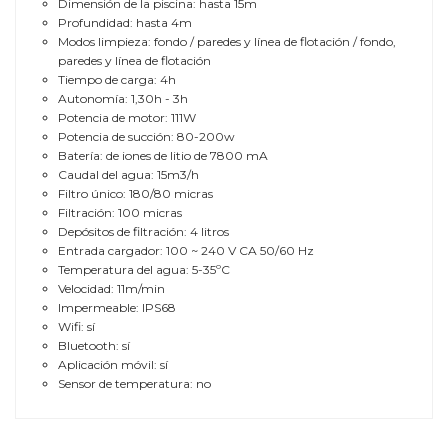
Dimensión de la piscina: hasta 15m
Profundidad: hasta 4m
Modos limpieza: fondo / paredes y línea de flotación / fondo,
paredes y línea de flotación
Tiempo de carga: 4h
Autonomía: 1,30h - 3h
Potencia de motor: 111W
Potencia de succión: 80-200w
Batería: de iones de litio de 7800 mA
Caudal del agua: 15m3/h
Filtro único: 180/80 micras
Filtración: 100 micras
Depósitos de filtración: 4 litros
Entrada cargador: 100 ~ 240 V CA 50/60 Hz
Temperatura del agua: 5-35ºC
Velocidad: 11m/min
Impermeable: IPS68
Wifi: sí
Bluetooth: sí
Aplicación móvil: sí
Sensor de temperatura: no
TAMAÑO DE LA PISCINA
Hasta 10 m