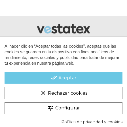
Al hacer clic en “Aceptar todas las cookies”, aceptas que las
cookies se guarden en tu dispositivo con fines analíticos de
rendimiento, redes sociales y publicidad para tratar de mejorar
tu experiencia en nuestra página web.
MI CUENTA
done_all
Aceptar
CONTACTA CON NOSOTROS
clear
Rechazar cookies
CONDICIONES COMERCIALES
tune
Configurar
VESTATEX © 2026 |
Aviso legal |
Términos y condiciones |
Política de privacidad y cookies
Política de Cookies |
Política de Privacidad |
Mapa del Sitio