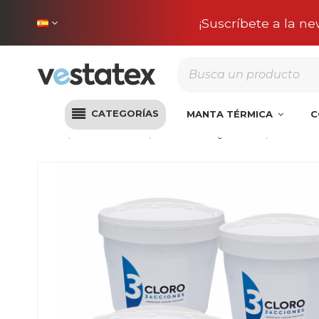
Envío incluido en 
CATEGORÍAS
MANTA TÉRMICA
C
Inicio
Desinfección
Productos Químicos
Cloro 3 