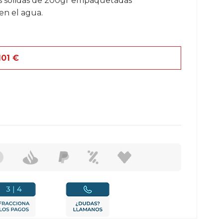
las sólidas de 200gr empaquetadas
en el agua.
01
€