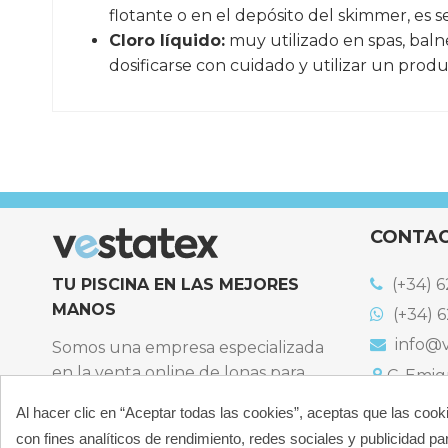
flotante o en el depósito del skimmer, es s
Cloro líquido:
muy utilizado en spas, baln
dosificarse con cuidado y utilizar un prod
TAMAÑO
EFECTOS
CONTA
Referencia
Cloro5Acci-NoCobre-5kg-4uds
TU PISCINA EN LAS MEJORES
(+34) 6
MANOS
(+34) 6
info@v
Somos una empresa especializada
en la venta online de lonas para
C. Emigr
España
piscinas y productos de filtración,
Al hacer clic en “Aceptar todas las cookies”, aceptas que las cook
Bulevard
climatización, limpieza y
España
con fines analíticos de rendimiento, redes sociales y publicidad par
desinfección para piscinas privadas