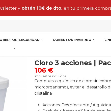
tu pedido de manta, cobertor o liner para Penínsul
OBERTOR SEGURIDAD
COBERTOR INVIERNO
LI
acciones | Pack 4 uds
Cloro 3 acciones | Pa
106 €
Impuestos incluidos
Compuesto químico de cloro sin cobre p
microorganismos, evitar el desarrollo d
cristalina.
Acciones: Desinfectante / Alguicida