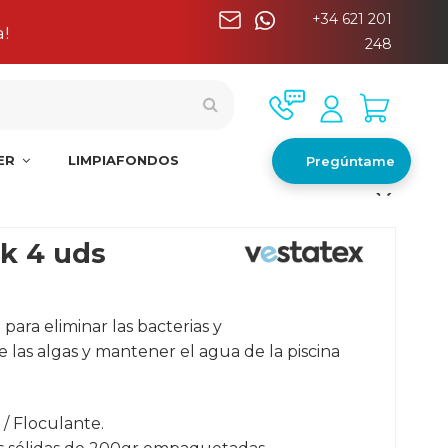
+34 621 201
a
248
NER
LIMPIAFONDOS
Pregúntame
ck 4 uds
ara eliminar las bacterias y
e las algas y mantener el agua de la piscina
 / Floculante.