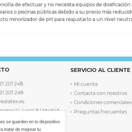
encilla de efectuar y no necesita equipos de dosificación 
earios o piscinas públicas debido a su precio más reduci
ucto minorizador de pH para reajustarlo a un nivel neutr
200G / POR TABLETA
DESINFECTANTE-ALGICIDA
ESTABILIZANTE
CTO
SERVICIO AL CLIENTE
21 201 248
Mi cuenta
21 201 248
Contacta con nosotros
estatex.es
Condiciones comerciales
antes 14, Local 8 | Madrid,
Preguntas frecuentes
ies se guarden en tu dispositivo
 dels Musics, 11 | Alicante,
a tratar de mejorar tu