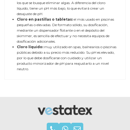
los que se busque eliminar algas. A diferencia del cloro
líquido, tiene un pH más bajo, lo que evitará crear un
desajuste de pH.
Cloro en pastillas o tabletas:
el más usado en piscinas
pequeñas o elevadas. De formato sólido, su dosificación,
mediante un dispensador flotante o en el depósito del
skimmer, es sencilla de efectuar y no necesita equipos de
dosificación adicionales.
Cloro líquido:
muy utilizado en spas, balnearios o piscinas
públicas debido a su precio más reducido. Su pH es elevado,
por lo que debe dosificarse con cuidado y utilizar un
producto minorizador de pH para reajustarlo a un nivel
neutro.
TAMAÑO
200G / POR TABLETA
EFECTOS
DESINFECTANTE-ALGICIDA-
BACTERICIDA-FLOCULANTE-
ESTABILIZANTE
Referencia
Cloro5Acci-
Marca
NoCobre-5kg-4uds