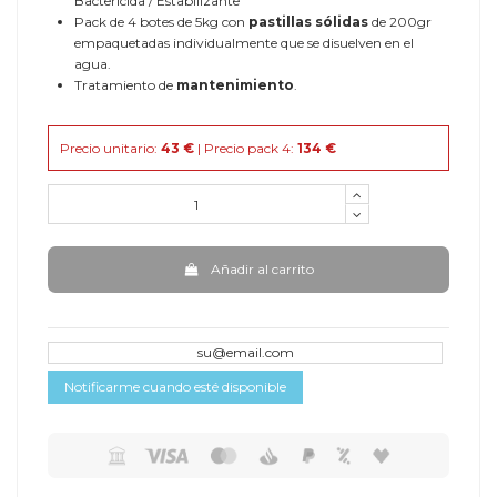
Bactericida / Estabilizante
Pack de 4 botes de 5kg con
pastillas sólidas
de 200gr
empaquetadas individualmente que se disuelven en el
agua.
Tratamiento de
mantenimiento
.
Precio unitario:
43 €
|
Precio pack 4:
134
€
Añadir al carrito
Notificarme cuando esté disponible