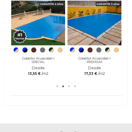
Cobertor Acuacober-I
Cobertor Acuacober-I
SPECIAL
PREMIUM
Desde
Desde
/m2
/m2
13,55 €
17,33 €
Referencia
GAMA
DPM / DPE
DPM50MONO0
MODELO
50
60
100
150
200
Marca
Mono
Mono
Mono
Mono
Mon