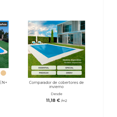
-30%
REN+
Comparador de cobertores de
C
invierno
PRE
Desde
11,18 €
/m2