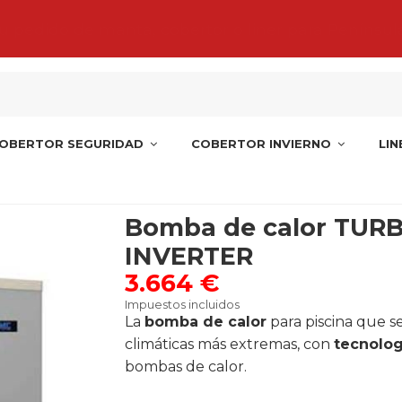
tu pedido de manta, cobertor o liner para Penínsul
OBERTOR SEGURIDAD
COBERTOR INVIERNO
LI
a de calor TURBOSILENCE INVERTER
Bomba de calor TUR
INVERTER
3.664 €
Impuestos incluidos
La
bomba de calor
para piscina que s
climáticas más extremas, con
tecnolog
bombas de calor.