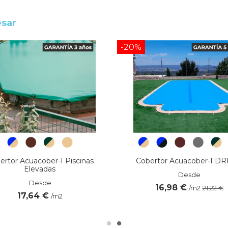
esar
-20%
ertor Acuacober-I Piscinas
Cobertor Acuacober-I D
Elevadas
Desde
Desde
16,98 €
/m2
21,22 €
17,64 €
/m2