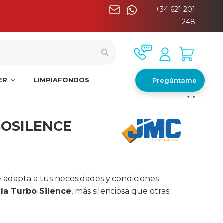
+34 621 201
a
248
NER
LIMPIAFONDOS
Pregúntame
BOSILENCE
e adapta a tus necesidades y condiciones
ía Turbo Silence
, más silenciosa que otras