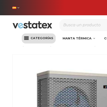
Envío incluido en 
CATEGORÍAS
MANTA TÉRMICA
C
Inicio
Climatización
Bomba de calor Piscina
Bomb