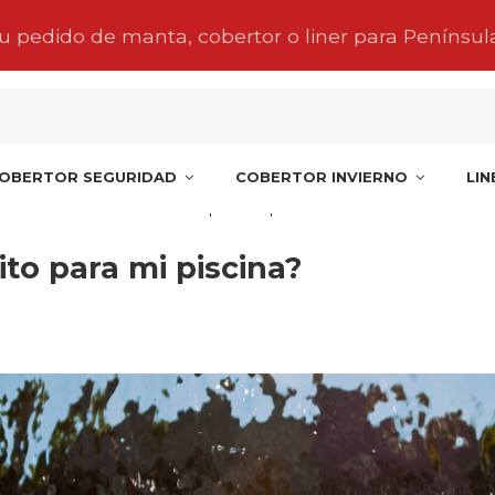
tu pedido de manta, cobertor o liner para Penínsul
OBERTOR SEGURIDAD
COBERTOR INVIERNO
LI
 bomba de calor necesito para mi piscina?
to para mi piscina?