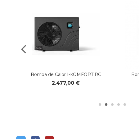
Bomba de Calor I-KOMFORT RC
Bom
ER
2.477,00 €