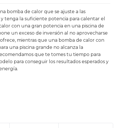
una bomba de calor que se ajuste a las
a y tenga la suficiente potencia para calentar el
Bomba de calor HECO FULL
Bom
INVERTER
alor con una gran potencia en una piscina de
1.457,00 €
one un exceso de inversión al no aprovecharse
 ofrece, mientras que una bomba de calor con
para una piscina grande no alcanza la
recomendamos que te tomes tu tiempo para
modelo para conseguir los resultados esperados y
energía.