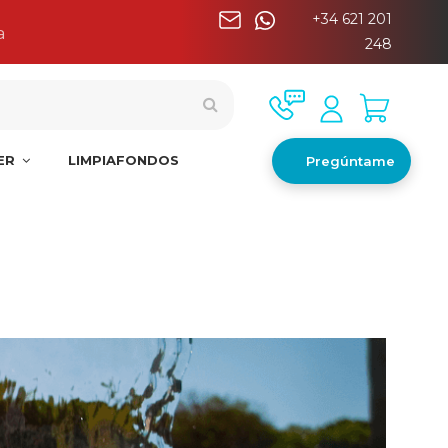
+34 621 201
a
248
NER
LIMPIAFONDOS
Pregúntame