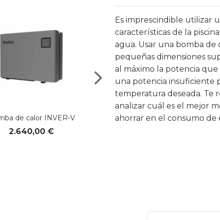
Es imprescindible utilizar 
Bomba de calor MICRO
características de la piscin
939,00 €
agua. Usar una bomba de c
pequeñas dimensiones sup
al máximo la potencia que
una potencia insuficiente 
temperatura deseada. Te 
analizar cuál es el mejor 
ba de calor INVER-V
ahorrar en el consumo de 
2.640,00 €