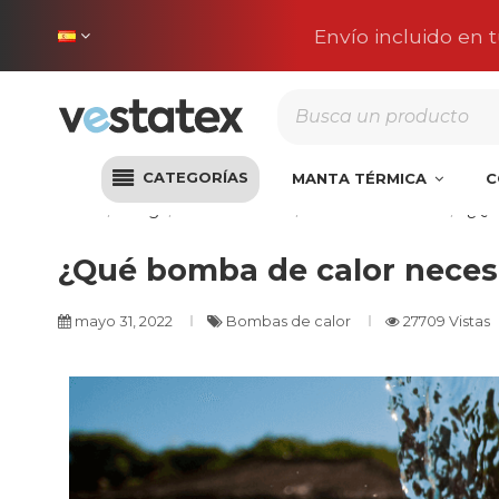
Envío incluido en 
CATEGORÍAS
MANTA TÉRMICA
C
Inicio
Blog
Climatización
Bombas de calor
¿Qué
¿Qué bomba de calor necesi
mayo 31, 2022
Bombas de calor
27709 Vistas