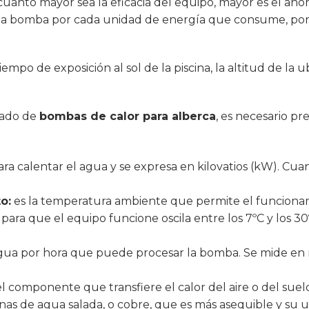
uanto mayor sea la eficacia del equipo, mayor es el ahor
 la bomba por cada unidad de energía que consume, por
po de exposición al sol de la piscina, la altitud de la u
uado de
bombas de calor para alberca
, es necesario pre
para calentar el agua y se expresa en kilovatios (kW). 
o:
es la temperatura ambiente que permite el funcionam
 para que el equipo funcione oscila entre los 7ºC y los
agua por hora que puede procesar la bomba. Se mide en 
l componente que transfiere el calor del aire o del suel
cinas de agua salada, o cobre, que es más asequible y su