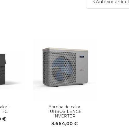
Anterior artícu
lor I-
Bomba de calor
 RC
TURBOSILENCE
INVERTER
0 €
3.664,00 €