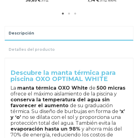
/m2
/m2
38,85 €
7,74 €
9,10 €
Descripción
Detalles del producto
.
Descubre la manta térmica para
piscina OXO OPTIMAL WHITE
La
manta térmica OXO White
de
500 micras
ofrece el máximo aislamiento de la piscina y
conserva la temperatura del agua sin
favorecer el aumento
de su graduación
térmica. Su diseño de burbujas en forma de
‘x’
y ‘o’
no se dilata con el sol y proporciona una
protección total del agua. También evita la
evaporación hasta un 98%
y ahorra más del
70% de energía, reduciendo los costos de