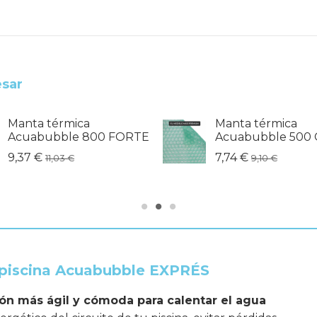
esar
Manta térmica
Manta térmica
Acuabubble 800 FORTE
Acuabubble 500 
9,37 €
7,74 €
11,03 €
9,10 €
 piscina Acuabubble EXPRÉS
ión más ágil y cómoda para calentar el agua