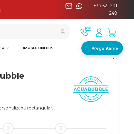
+34 621 201
a
248
NER
LIMPIAFONDOS
Pregúntame
ubble
rsonalizada rectangular.