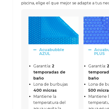
piscina, elige el que mejor se adapte a tus n
Acuabubble
Acuab
AZUL
PLUS
Garantía: 
2 
Garantía: 
2
temporadas de 
temporada
baño
baño
Lona de burbujas
Lona de b
400 micras
500 micra
Mantiene la
Mantiene 
temperatura del
temperatu
agua y evita la
agua en ve