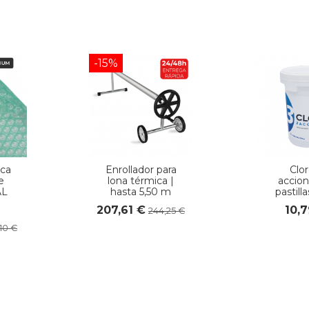
-15%
ca
Enrollador para
Clor
e
lona térmica |
accion
AL
hasta 5,50 m
pastilla
207,61 €
10,
244,25 €
,10 €