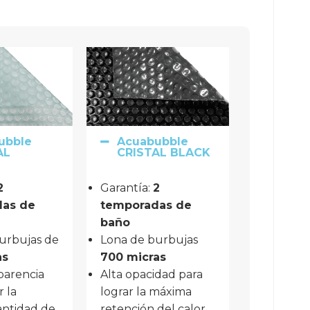
ubble
Acuabubble
AL
CRISTAL BLACK
 
Garantía: 
2 
as de 
temporadas de 
baño
urbujas de
Lona de burbujas
as
700 micras
parencia 
Alta opacidad para
 la 
lograr la máxima
ntidad de 
retención del calor