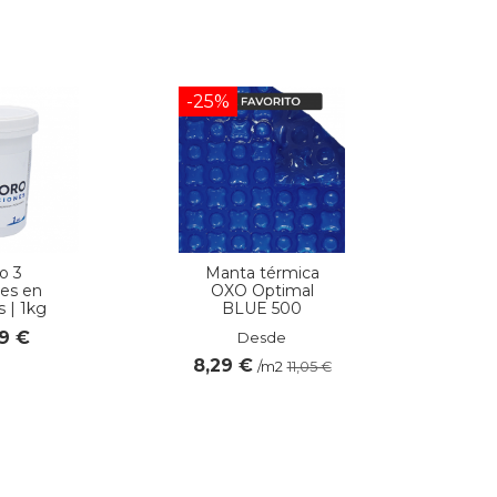
-25%
o 3
Manta térmica
es en
OXO Optimal
s | 1kg
BLUE 500
79 €
Desde
8,29 €
/m2
11,05 €