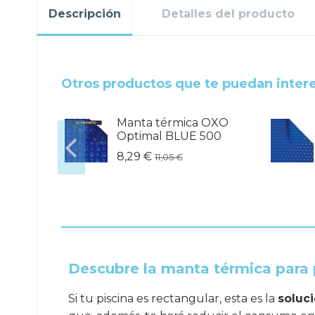
Descripción
Detalles del producto
.
Otros productos que te puedan inter
Manta térmica OXO
0 PLUS
Optimal BLUE 500
8,29 €
11,05 €
Descubre la manta térmica para
Si tu piscina es rectangular, esta es la
soluc