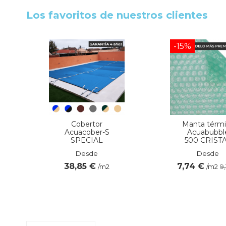
Los favoritos de nuestros clientes
-15%
Cobertor
Manta térmi
Acuacober-S
Acuabubbl
SPECIAL
500 CRIST
Desde
Desde
38,85 €
7,74 €
/m2
/m2
9