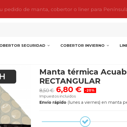
tu pedido de manta, cobertor o liner para Penínsul
OBERTOR SEGURIDAD
COBERTOR INVIERNO
LI
térmica Acuabubble RECTANGULAR
Manta térmica Acuab
RECTANGULAR
6,80 €
8,50 €
-20%
Impuestos incluidos
Envío rápido
(lunes a viernes) en manta pe