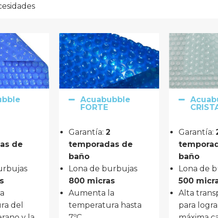
ecesidades
ubble
Acuabubble
Acuab
FORTE
CRIST
 
Garantía: 
2 
Garantía: 
2
s de 
temporadas de 
temporad
baño
baño
urbujas
Lona de burbujas
Lona de b
s
800 micras
500 micr
la
Aumenta la 
Alta trans
ra del
temperatura hasta 
para lograr
rano y la
7ºC
máxima ca