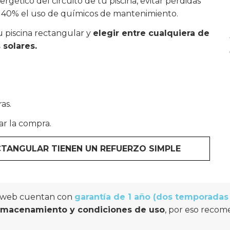
gético del circuito de tu piscina, evitar pérdidas
n 40% el uso de químicos de mantenimiento.
u piscina rectangular y
elegir entre cualquiera de
 solares.
as.
ar la compra.
TANGULAR TIENEN UN REFUERZO SIMPLE
la web cuentan con
garantía de 1 año (dos temporada
almacenamiento y condiciones de uso
, por eso reco