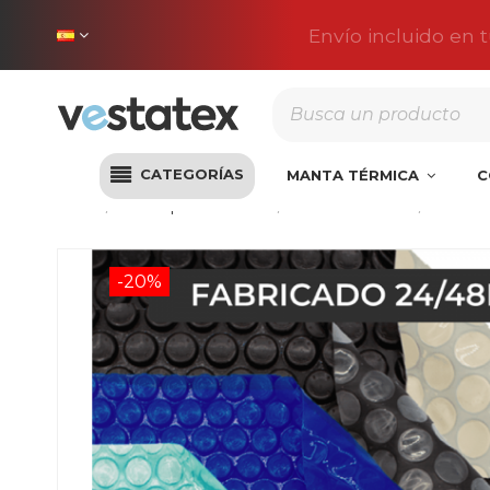
Envío incluido en 
CATEGORÍAS
MANTA TÉRMICA
C
Inicio
Lonas para Piscinas
Lonas Térmicas
Manta 
-20%