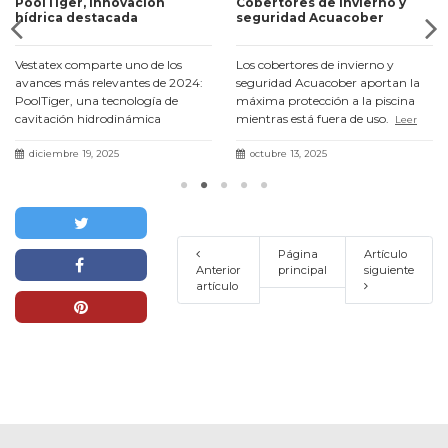
PoolTiger, innovación
Cobertores de invierno y
hídrica destacada
seguridad Acuacober
Vestatex comparte uno de los
Los cobertores de invierno y
avances más relevantes de 2024:
seguridad Acuacober aportan la
PoolTiger, una tecnología de
máxima protección a la piscina
cavitación hidrodinámica
mientras está fuera de uso.
Leer
presentada en el III Fòrum Agua i
más
Turisme con resultados un 71 %
diciembre 19, 2025
octubre 13, 2025
más eficaces.
Leer más
Página
Artículo
Anterior
principal
siguiente
artículo