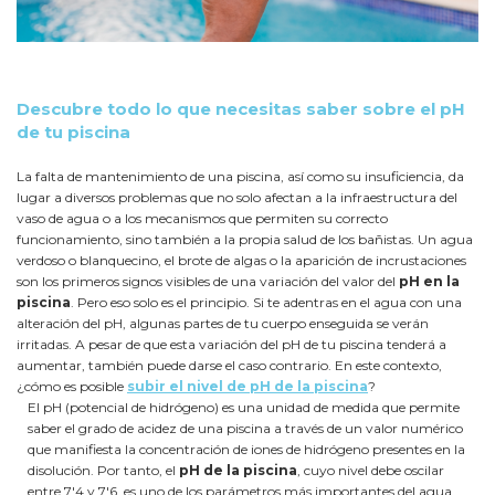
Descubre todo lo que necesitas saber sobre el pH
de tu piscina
La falta de mantenimiento de una piscina, así como su insuficiencia, da
lugar a diversos problemas que no solo afectan a la infraestructura del
vaso de agua o a los mecanismos que permiten su correcto
funcionamiento, sino también a la propia salud de los bañistas. Un agua
verdoso o blanquecino, el brote de algas o la aparición de incrustaciones
son los primeros signos visibles de una variación del valor del
pH en la
piscina
. Pero eso solo es el principio. Si te adentras en el agua con una
alteración del pH, algunas partes de tu cuerpo enseguida se verán
irritadas. A pesar de que esta variación del pH de tu piscina tenderá a
aumentar, también puede darse el caso contrario. En este contexto,
¿cómo es posible
subir el nivel de pH de la piscina
?
El pH (potencial de hidrógeno) es una unidad de medida que permite
saber el grado de acidez de una piscina a través de un valor numérico
que manifiesta la concentración de iones de hidrógeno presentes en la
disolución. Por tanto, el
pH de la piscina
, cuyo nivel debe oscilar
entre 7'4 y 7'6, es uno de los parámetros más importantes del agua.