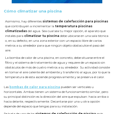
Cómo climatizar una piscina
Asimismo, hay diferentes
sistemas de calefacción para piscinas
que contribuyen a incrementar la
temperatura piscinas
climatizadas
del agua. Sea cual sea tu mejor opción, el aparato que
instales para
climatizar tu piscina
debe ubicarse en una sala técnica
o, en su defecto, en una zona exterior con un espacio libre de varios
metros a su alrededor para que ningún objeto obstaculice el paso del
aire.
La bomba de calor de una piscina, en concreto, debe situarse entre el
filtro y el sistema de tratamiento de agua y requiere de un espacio sin
obstáculos de más de cuatro metros a su alrededor. Su actividad consiste
en tomar el aire caliente del ambiente y transferirlo al agua, por lo que la
temperatura de esta asciende progresivamente y se preserva el calor.
Las
bombas de calor para piscina
pueden ser verticales u
horizontales. Ambas tienen un sistema de funcionamiento similar, pero
su principal distinción es la dirección del aire que expulsan: hacia arriba o
hacia delante, respectivamente. Decantarse por una u otra opción
depende del espacio que tengas para su instalación.
Se trata de uno de los
sistemas de calefacción de piscina
más