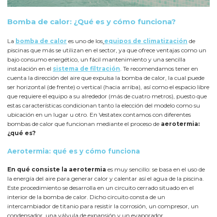
Bomba de calor: ¿Qué es y cómo funciona?
La
bomba de calor
es uno de los
equipos de climatización
de
piscinas que más se utilizan en el sector, ya que ofrece ventajas como un
bajo consumo energético, un fácil mantenimiento y una sencilla
instalación en el
sistema de filtración
. Te recomendamos tener en
cuenta la dirección del aire que expulsa la bomba de calor, la cual puede
ser horizontal (de frente) o vertical (hacia arriba), así como el espacio libre
que requiere el equipo a su alrededor (más de cuatro metros), puesto que
estas características condicionan tanto la elección del modelo como su
ubicación en un lugar u otro. En Vestatex contamos con diferentes
bombas de calor que funcionan mediante el proceso de
aerotermia:
¿qué es?
Aerotermia: qué es y cómo funciona
En qué consiste la aerotermia
es muy sencillo: se basa en el uso de
la energía del aire para generar calor y calentar así el agua de la piscina.
Este procedimiento se desarrolla en un circuito cerrado situado en el
interior de la bomba de calor. Dicho circuito consta de un
intercambiador de titanio para resistir la corrosión, un compresor, un
condensador, una válvula de expansión y un evaporador.