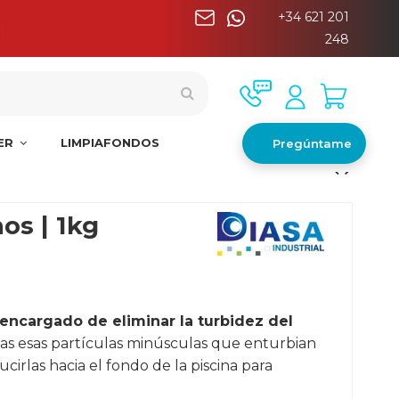
+34 621 201
a
248
NER
LIMPIAFONDOS
Pregúntame
os | 1kg
 encargado de eliminar la turbidez del
das esas partículas minúsculas que enturbian
ucirlas hacia el fondo de la piscina para