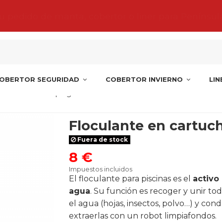
tu pedido de manta, cobertor o liner para Penínsul
OBERTOR SEGURIDAD
COBERTOR INVIERNO
LI
te en cartuchos | 1kg
Floculante en cartuch
Fuera de stock
8 €
Impuestos incluidos
El floculante para piscinas es el
activo
agua
. Su función es recoger y unir to
el agua (hojas, insectos, polvo…) y cond
extraerlas con un robot limpiafondos.