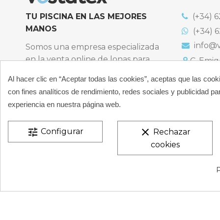
TU PISCINA EN LAS MEJORES
(+34) 6
MANOS
(+34) 6
info@v
Somos una empresa especializada
en la venta online de lonas para
C. Emigr
España
piscinas y productos de filtración,
Al hacer clic en “Aceptar todas las cookies”, aceptas que las cook
Bulevard
climatización, limpieza y
España
con fines analíticos de rendimiento, redes sociales y publicidad par
desinfección para piscinas privadas
Atención t
experiencia en nuestra página web.
particulares.
De 9:00 a 
CONÓCENOS
tune
clear
Configurar
Rechazar
cookies
VESTATEX © 2026 |
Aviso legal |
Términos y condiciones
P
de Privacidad |
Mapa del Sitio