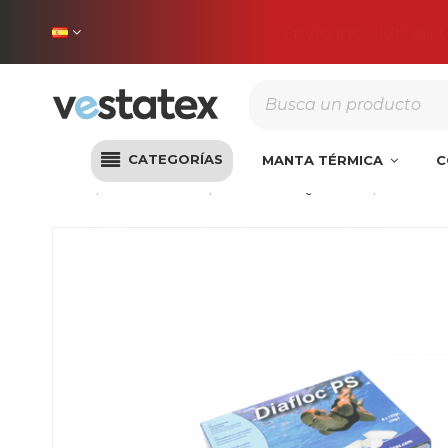
Envío incluido en 
CATEGORÍAS
MANTA TÉRMICA
C
Inicio
Desinfección
Productos Químicos
Floculan