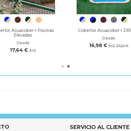
ertor Acuacober-I Piscinas
Cobertor Acuacober-I D
Elevadas
Desde
Desde
16,98 €
/m2
21,22 €
17,64 €
/m2
CTO
SERVICIO AL CLIENTE