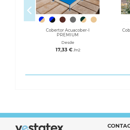
SPECIAL
Cobertor Acuacober-I
Cob
PREMIUM
Desde
17,33 €
/m2
Referencia
quiFloculante-cartuchos-1kg
CONTA