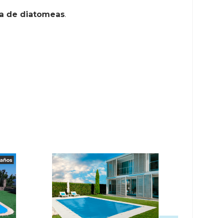
ena de diatomeas
.
-30%