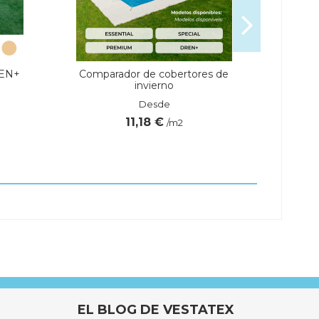
REN+
Comparador de cobertores de
C
invierno
PRE
Desde
11,18 €
/m2
Marca
EL BLOG DE VESTATEX