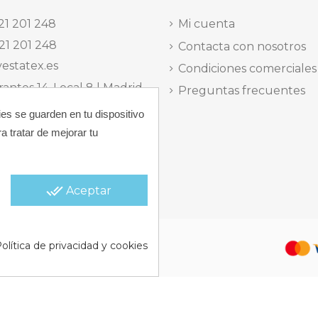
21 201 248
Mi cuenta
21 201 248
Contacta con nosotros
estatex.es
Condiciones comerciales
antes 14, Local 8 | Madrid,
Preguntas frecuentes
ies se guarden en tu dispositivo
 dels Musics, 11 | Alicante,
a tratar de mejorar tu
elefónica Lunes a Viernes
15:30 h.
done_all
Aceptar
 |
Política de Cookies |
Política
olítica de privacidad y cookies