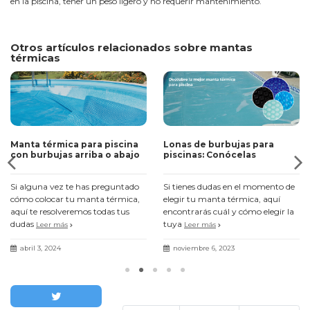
en la piscina, tener un peso ligero y no requerir mantenimiento.
Otros artículos relacionados sobre mantas
térmicas
Manta térmica para piscina
Lonas de burbujas para
con burbujas arriba o abajo
piscinas: Conócelas
Si alguna vez te has preguntado
Si tienes dudas en el momento de
cómo colocar tu manta térmica,
elegir tu manta térmica, aquí
aquí te resolveremos todas tus
encontrarás cuál y cómo elegir la
dudas
tuya
Leer más
Leer más
abril 3, 2024
noviembre 6, 2023