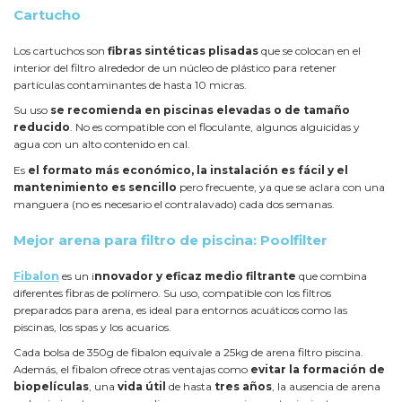
Cartucho
Los cartuchos son
fibras sintéticas plisadas
que se colocan en el
interior del filtro alrededor de un núcleo de plástico para retener
partículas contaminantes de hasta 10 micras.
Su uso
se recomienda en piscinas elevadas o de tamaño
reducido
. No es compatible con el floculante, algunos alguicidas y
agua con un alto contenido en cal.
Es
el formato más económico, la instalación es fácil y el
mantenimiento es sencillo
pero frecuente, ya que se aclara con una
manguera (no es necesario el contralavado) cada dos semanas.
Mejor arena para filtro de piscina: Poolfilter
Fibalon
es un i
nnovador y eficaz medio filtrante
que combina
diferentes fibras de polímero. Su uso, compatible con los filtros
preparados para arena, es ideal para entornos acuáticos como las
piscinas, los spas y los acuarios.
Cada bolsa de 350g de fibalon equivale a 25kg de arena filtro piscina.
Además, el fibalon ofrece otras ventajas como
evitar la formación de
biopelículas
, una
vida útil
de hasta
tres años
, la ausencia de arena