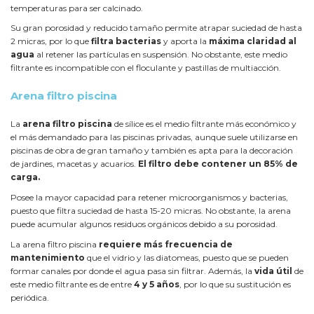
temperaturas para ser calcinado.
Su gran porosidad y reducido tamaño permite atrapar suciedad de hasta
2 micras, por lo que
filtra bacterias
y aporta la
máxima claridad al
agua
al retener las partículas en suspensión. No obstante, este medio
filtrante es incompatible con el floculante y pastillas de multiacción.
Arena filtro piscina
La
arena filtro piscina
de sílice es el medio filtrante más económico y
el más demandado para las piscinas privadas, aunque suele utilizarse en
piscinas de obra de gran tamaño y también es apta para la decoración
de jardines, macetas y acuarios.
El filtro debe contener un 85% de
carga.
Posee la mayor capacidad para retener microorganismos y bacterias,
puesto que filtra suciedad de hasta 15-20 micras. No obstante, la arena
puede acumular algunos residuos orgánicos debido a su porosidad.
La arena filtro piscina
requiere más frecuencia de
mantenimiento
que el vidrio y las diatomeas, puesto que se pueden
formar canales por donde el agua pasa sin filtrar. Además, la
vida útil
de
este medio filtrante es de entre
4 y 5 años
, por lo que su sustitución es
periódica.