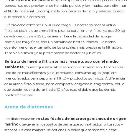
bordes lisos que previamente han sido pulidos y laminados para eliminar
el filo del material. Es compatible con piscinas de cloro y saladas, puesto
que resiste a la corrosión.
El filtro debe contener un 80% de carga. Es necesario menos vidrio
filtrante piscina que arena filtro piscina para llenar el filtro, ya que 20 kg
de vidrio equivale a 25 kg de arena. Tiene la capacidad de recoger
partículas muy finas, con un tamaño de hasta 9 micras. De hecho,
cuanto menor es el tamaño de los cristales, más precisa es la filtración.
También disminuye la proliferación de bacterias y biofilm.
Se trata del medio filtrante más respetuoso con el medio
ambiente
, puesto que está fabricado con vidrio reciclado. También es
uno de los más eficientes, ya que reduce el consumo agua (requiere
menos lavados para depurar el filtro) y productos químicos. A diferencia
de la arena filtro piscina, no se compacta, desgasta ni fragmenta, por lo
que puede llegar a durar hasta 10 años (casi el doble que los demás
medios filtrantes).
Arena de diatomeas
Las diatomeas son
restos fósiles de microorganismos de origen
marino
que generan depósitos de tierra que son extraídos, triturados y
secados. De esta manera, se obtiene un polvo que se somete a altas