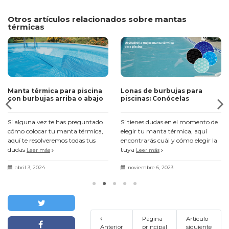
Otros artículos relacionados sobre mantas
térmicas
Manta térmica para piscina
Lonas de burbujas para
con burbujas arriba o abajo
piscinas: Conócelas
Si alguna vez te has preguntado
Si tienes dudas en el momento de
cómo colocar tu manta térmica,
elegir tu manta térmica, aquí
aquí te resolveremos todas tus
encontrarás cuál y cómo elegir la
dudas
tuya
Leer más
Leer más
abril 3, 2024
noviembre 6, 2023
Página
Artículo
Anterior
principal
siguiente