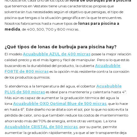
No obstante, cada uno de los tipos de
lona de burbujas para piscina
que tenemos en Vestatex tiene unas características propias que
solventarán tus necesidades según el objetivo que persigas, el tipo de
piscina que tengas o la situación geográfica en la que te encuentres.
Nosotros fabricamos hasta nueve tipos de
lonas para piscina a
medida
, de 400, 500, 700 y 800 micras.
¿Qué tipos de lonas de burbuja para piscina hay?
El modelo
Acuabubble AZUL de 400 micras
posee la mejor relación
calidad-precio y es el más ligero y fácil de manipular. Pero si lo que estás
buscando es la durabilidad del producto, la cubierta
Acuabubble
FORTE de 800 micras
es la opción más resistente contra la corrosión
de los productos químicos.
Si atendemos a la temperatura del agua, el cobertor
Acuabubble
PLUS de 500 micras
es ideal para mantenerla y calentarla hasta 4º.
Más aún es capaz de aumentar la graduación térmica del agua la
lona
Acuabubble OXO Optimal Blue de 500 micras
, que lo hace
en hasta 6º. Este diseño no se dilata con el sol, por lo que no solo evita la
pérdida de calor, sino que también reduce los costos de mantenimiento
ahorrando más del 70% de energía, entre otras ventajas. La lona
Acuabubble CRISTAL de 500 micras
, por su parte, permite
aumentar la graduación rápidamente, ya que al ser transparente deja