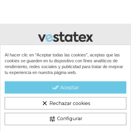
Al hacer clic en “Aceptar todas las cookies”, aceptas que las
cookies se guarden en tu dispositivo con fines analíticos de
rendimiento, redes sociales y publicidad para tratar de mejorar
tu experiencia en nuestra página web.
MI CUENTA
done_all
Aceptar
CONTACTA CON NOSOTROS
clear
Rechazar cookies
CONDICIONES COMERCIALES
tune
Configurar
VESTATEX © 2026 |
Aviso legal |
Términos y condiciones |