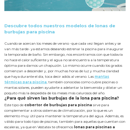
Descubre todos nuestros modelos de lonas de
burbujas para piscina
Cuando se acercan los meses de verano -que cada vez llegan antes y se
van más tarde- ya estamos deseando estrenar la piscina para inaugurar
la temporada de baño. Sin embargo, nos encontramos con que todavía
no hace el calor suficiente y el agua no se encuentra a la temperatura
óptima para darnos un chapuzón. Lo mismo ocurre cuando los grados
comienzan a descender y, por muchas horas de luz y mucha claridad
que haya durante el día, toca decir adiós al verano. Las
mantas
térmicas para piscina
, también conocidas como cubre piscinas o
mantas solares, pueden ayudarte a adelantar la bienvenida y dilatar un
poquito más la despedida de los meses más calurosos del año.
¿Para qué sirven las burbujas de la lona para piscina?
Este tipo de
cobertor de burbujas para piscina
sirve para
complementar a otros sistemas de climatización, por lo que es un
elemento muy útil para mantener la temperatura del agua. Además, es
válido para todo tipo de piscinas, también para aquellas que cuentan con
escaleras, ya que en Vestatex te ofrecemos
lonas para piscinas a