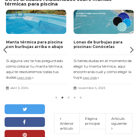
térmicas para piscina
Manta térmica para piscina
Lonas de burbujas para
con burbujas arriba o abajo
piscinas: Conócelas
Si alguna vez te has preguntado
Si tienes dudas en el momento de
cómo colocar tu manta térmica,
elegir tu manta térmica, aquí
aquí te resolveremos todas tus
encontrarás cuál y cómo elegir la
dudas
tuya
Leer más
Leer más
abril 3, 2024
noviembre 6, 2023
Página
Artículo
Anterior
principal
siguiente
artículo