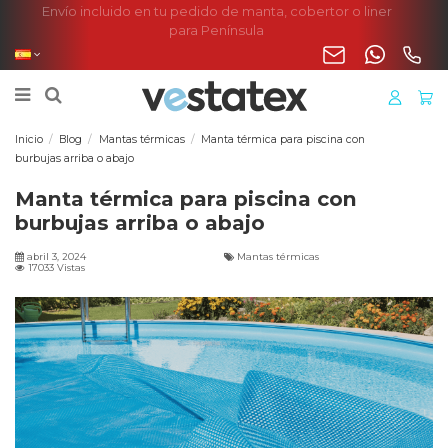
Envío incluido en tu pedido de manta, cobertor o liner
para Península
Inicio
Blog
Mantas térmicas
Manta térmica para piscina con
burbujas arriba o abajo
Manta térmica para piscina con
burbujas arriba o abajo
abril 3, 2024
Mantas térmicas
17033 Vistas