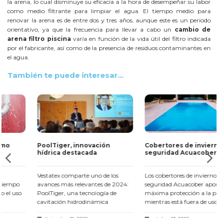
la arena, lo cual disminuye su eficacia a la hora de desempeñar su labor
como medio filtrante para limpiar el agua. El tiempo medio para
renovar la arena es de entre dos y tres años, aunque este es un periodo
orientativo, ya que la frecuencia para llevar a cabo un
cambio de
arena filtro piscina
varía en función de la vida útil del filtro indicada
por el fabricante, así como de la presencia de residuos contaminantes en
el agua.
También te puede interesar...
PoolTiger, innovación
Cobertores de invierno y
hídrica destacada
seguridad Acuacober
Vestatex comparte uno de los
Los cobertores de invierno y
avances más relevantes de 2024:
seguridad Acuacober aportan la
PoolTiger, una tecnología de
máxima protección a la piscina
cavitación hidrodinámica
mientras está fuera de uso.
Leer
presentada en el III Fòrum Agua i
más