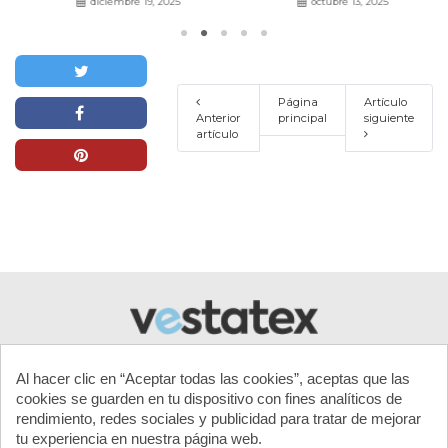
Turisme con resultados un 71 %
diciembre 19, 2025
octubre 13, 2025
más eficaces.
Leer más
Página
Artículo
Anterior
principal
siguiente
artículo
Al hacer clic en “Aceptar todas las cookies”, aceptas que las
cookies se guarden en tu dispositivo con fines analíticos de
rendimiento, redes sociales y publicidad para tratar de mejorar
tu experiencia en nuestra página web.